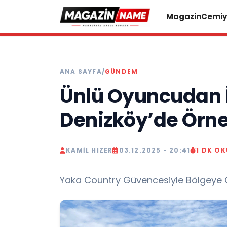
Magazin
Cemiy
ANA SAYFA
/
GÜNDEM
Ünlü Oyuncudan İz
Denizköy’de Örne
KAMIL HIZER
03.12.2025 - 20:41
1 DK O
Yaka Country Güvencesiyle Bölgeye Ola