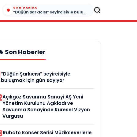
SON DAKIKA
“Düğün Şarkıcısı” seyircisiyle buluşmak için gün sayıyor
🔥 Son Haberler
1
“Düğün Şarkıcısı” seyircisiyle
buluşmak için gün sayıyor
2
Açıkgöz Savunma Sanayi AŞ Yeni
Yönetim Kurulunu Açıkladı ve
Savunma Sanayinde Küresel Vizyon
Vurgusu
3
Rubato Konser Serisi Müzikseverlerle