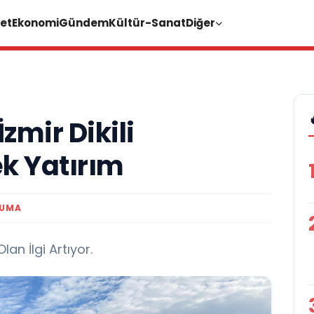
et
Ekonomi
Gündem
Kültür-Sanat
Diğer
mir Dikili
k Yatırım
KUMA
n İlgi Artıyor.