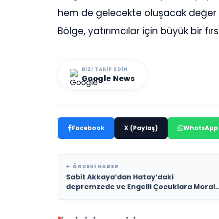
hem de gelecekte oluşacak değer ar
Bölge, yatırımcılar için büyük bir fır
BIZI TAKIP EDIN
Google News
Facebook
X (Paylaş)
WhatsApp
ÖNCEKI HABER
Sabit Akkaya’dan Hatay’daki
depremzede ve Engelli Çocuklara Moral
Ziyareti