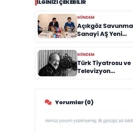
İLGINIZI ÇEKEBILIR
GÜNDEM
Açıkgöz Savunm
Sanayi AŞ Yeni
Yönetim Kurulunu
Açıkladı ve
GÜNDEM
Savunma
Türk Tiyatrosu ve
Sanayinde Kürese
Televizyon
Vizyon Vurgusu
Dünyasının Usta
İsmi Can Kolukısa
Hayatını Kaybetti
Yorumlar (0)
Henüz yorum yazılmamış. İlk görüşü siz bildir