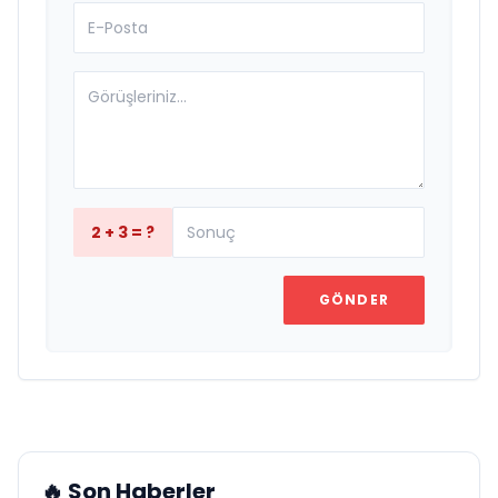
desteklemekten mutluluk duyduklarını
belirterek, Trend Model of Türkiye ve Trend
Model of World organizasyonlarının
uluslararası ölçekte önemli başarılara imza
atacağına inandıklarını söyledi.
2 + 3 = ?
GÖNDER
🔥 Son Haberler