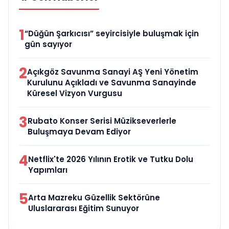
1
“Düğün Şarkıcısı” seyircisiyle buluşmak için
gün sayıyor
2
Açıkgöz Savunma Sanayi AŞ Yeni Yönetim
Kurulunu Açıkladı ve Savunma Sanayinde
Küresel Vizyon Vurgusu
3
Rubato Konser Serisi Müzikseverlerle
Buluşmaya Devam Ediyor
4
Netflix'te 2026 Yılının Erotik ve Tutku Dolu
Yapımları
5
Arta Mazreku Güzellik Sektörüne
Uluslararası Eğitim Sunuyor