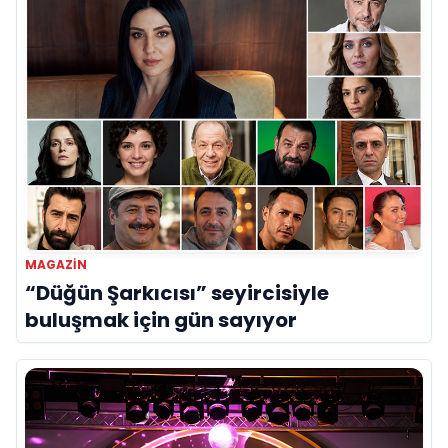
organizasyonlarımızda onlara yer
vereceğiz. Hak edenin kazanacağı, noter
huzurunda gerçekleşecek şeffaf ve organik
bir yarışma düzenleyeceğiz” diyen Yıldırım,
genç yeteneklerin önünü açmayı
hedeflediklerini söyledi.
MAGAZIN
“Düğün Şarkıcısı” seyircisiyle
buluşmak için gün sayıyor