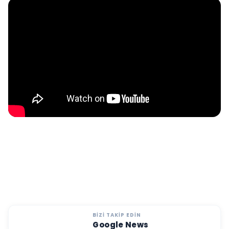
Yarışmanın kurucusu Mehmet Yıldırım,
Trend Model of Türkiye ve Trend Model of
World markalarının patentlerinin alındığını
belirterek, amaçlarının sadece bir güzellik
yarışması düzenlemek olmadığını vurguladı.
Yıldırım, yarışmada dereceye giren
gençlerin oyunculuk, sunuculuk, şarkıcılık ve
modellik gibi alanlarda profesyonel kariyer
yapabilmeleri için destekleneceğini ifade
etti.
BIZI TAKIP EDIN
Google News