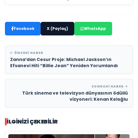
Facebook
X (Paylaş)
WhatsApp
ÖNCEKI HABER
Zanna’dan Cesur Proje: Michael Jackson’ın
Efsanevi Hiti “Billie Jean” Yeniden Yorumlandı
SONRAKI HABER
“Bugüne kadar birçok yarışma düzenlendi
Türk sinema ve televizyon dünyasının ödüllü
vizyoneri: Kenan Keloğlu
ancak yarışmacılar kısa sürede unutuldu. Biz
yarışmacılarımızın yanında olmaya devam
İLGINIZI ÇEKEBILIR
edeceğiz. Sinema projelerimizde,
defilelerimizde ve farklı