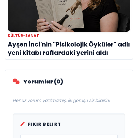
KÜLTÜR-SANAT
Ayşen İnci'nin "Pisikolojik Öyküler" adlı
yeni kitabı raflardaki yerini aldı
Yorumlar (0)
Henüz yorum yazılmamış. İlk görüşü siz bildirin!
FIKIR BELIRT