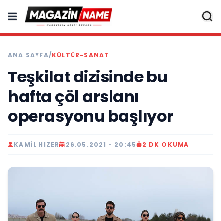
ANA SAYFA
/
KÜLTÜR-SANAT
Teşkilat dizisinde bu
hafta çöl arslanı
operasyonu başlıyor
KAMIL HIZER
26.05.2021 - 20:45
2 DK OKUMA