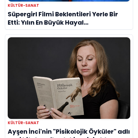
KÜLTÜR-SANAT
Süpergirl Filmi Beklentileri Yerle Bir
Etti: Yılın En Büyük Hayal
Kırıklıklarından Biri mi?
KÜLTÜR-SANAT
Ayşen İnci'nin "Pisikolojik Öyküler" adlı