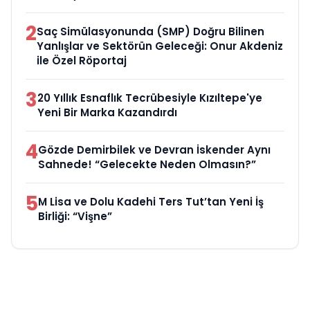
2
Saç Simülasyonunda (SMP) Doğru Bilinen
Yanlışlar ve Sektörün Geleceği: Onur Akdeniz
ile Özel Röportaj
3
20 Yıllık Esnaflık Tecrübesiyle Kızıltepe'ye
Yeni Bir Marka Kazandırdı
4
Gözde Demirbilek ve Devran İskender Aynı
Sahnede! “Gelecekte Neden Olmasın?”
5
M Lisa ve Dolu Kadehi Ters Tut’tan Yeni İş
Birliği: “Vişne”