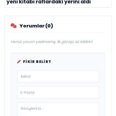
yeni kitabı raflardaki yerini aldı
Yorumlar (0)
Henüz yorum yazılmamış. İlk görüşü siz bildirin!
FIKIR BELIRT