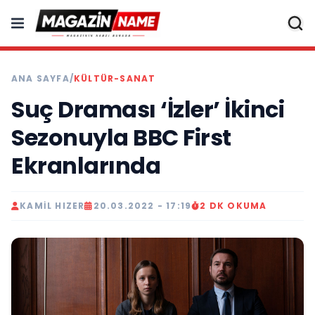
ANA SAYFA
/
KÜLTÜR-SANAT
Suç Draması ‘İzler’ İkinci
Sezonuyla BBC First
Ekranlarında
KAMIL HIZER
20.03.2022 - 17:19
2 DK OKUMA