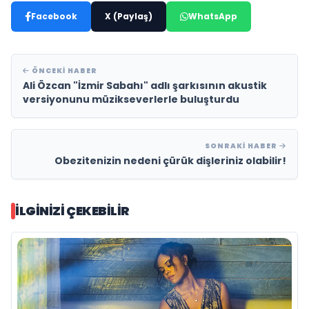
Facebook
X (Paylaş)
WhatsApp
ÖNCEKI HABER
Ali Özcan "İzmir Sabahı" adlı şarkısının akustik
versiyonunu müzikseverlerle buluşturdu
SONRAKI HABER
Obezitenizin nedeni çürük dişleriniz olabilir!
İLGINIZI ÇEKEBILIR