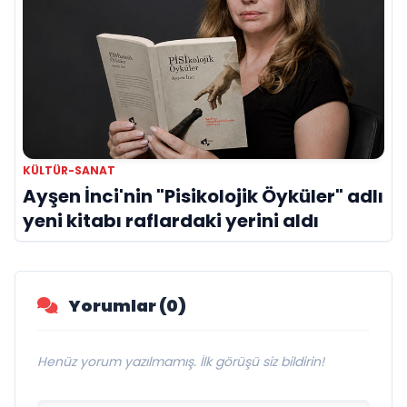
KÜLTÜR-SANAT
Ayşen İnci'nin "Pisikolojik Öyküler" adlı
yeni kitabı raflardaki yerini aldı
Yorumlar (0)
Henüz yorum yazılmamış. İlk görüşü siz bildirin!