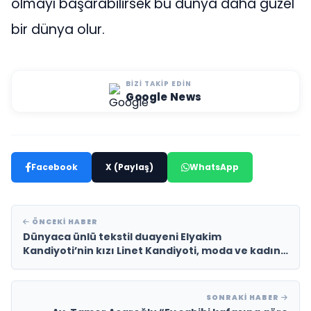
olmayı başarabilirsek bu dünya daha güzel
bir dünya olur.
BIZI TAKIP EDIN
Google News
Facebook
X (Paylaş)
WhatsApp
ÖNCEKI HABER
Dünyaca ünlü tekstil duayeni Elyakim
Kandiyoti’nin kızı Linet Kandiyoti, moda ve kadın
sağlığı konusunda çarpıcı projelerle gündemde
SONRAKI HABER