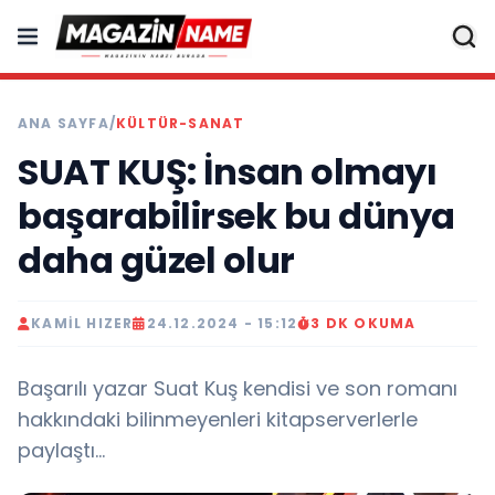
ANA SAYFA
/
KÜLTÜR-SANAT
SUAT KUŞ: İnsan olmayı
başarabilirsek bu dünya
daha güzel olur
KAMIL HIZER
24.12.2024 - 15:12
3 DK OKUMA
Başarılı yazar Suat Kuş kendisi ve son romanı
hakkındaki bilinmeyenleri kitapserverlerle
paylaştı...