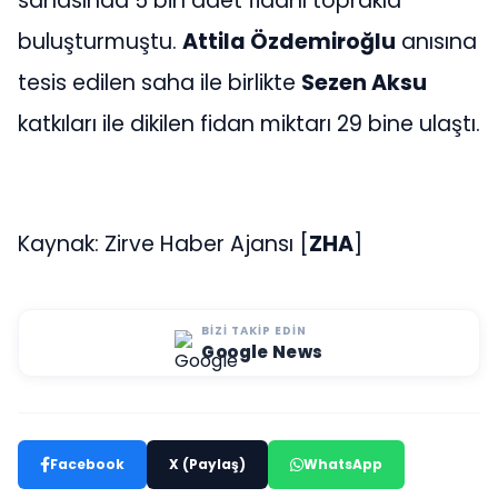
sahasında 5 bin adet fidanı toprakla
buluşturmuştu.
Attila Özdemiroğlu
anısına
tesis edilen saha ile birlikte
Sezen Aksu
katkıları ile dikilen fidan miktarı 29 bine ulaştı.
Kaynak: Zirve Haber Ajansı [
ZHA
]
BIZI TAKIP EDIN
Google News
Facebook
X (Paylaş)
WhatsApp