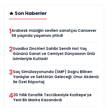
🔥 Son Haberler
1
Arabesk müziğin sevilen sanatçısı Cansever
59 yaşında yaşamını yitirdi
2
Svadba Zincirleri Sahibi Semih Hot Yaş
Gününü Sanat ve Cemiyet Dünyasının Ünlü
İsimleriyle Kutladı!
3
Saç Simülasyonunda (SMP) Doğru Bilinen
Yanlışlar ve Sektörün Geleceği: Onur Akdeniz
ile Özel Röportaj
4
20 Yıllık Esnaflık Tecrübesiyle Kızıltepe'ye
Yeni Bir Marka Kazandırdı