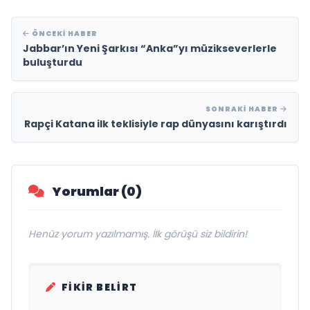
ÖNCEKI HABER
Jabbar’ın Yeni Şarkısı “Anka”yı müzikseverlerle
buluşturdu
SONRAKI HABER
Rapçi Katana ilk teklisiyle rap dünyasını karıştırdı
Yorumlar (0)
Henüz yorum yazılmamış. İlk görüşü siz bildirin!
FIKIR BELIRT