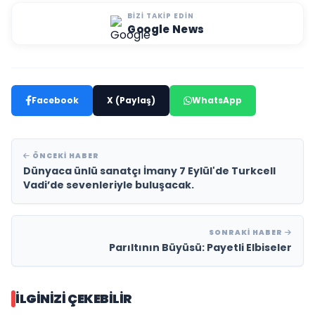
BIZI TAKIP EDIN
Google News
Facebook
X (Paylaş)
WhatsApp
ÖNCEKI HABER
Dünyaca ünlü sanatçı İmany 7 Eylül'de Turkcell
Vadi’de sevenleriyle buluşacak.
SONRAKI HABER
Parıltının Büyüsü: Payetli Elbiseler
İLGINIZI ÇEKEBILIR