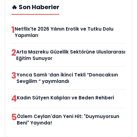
🔥 Son Haberler
1
Netflix'te 2026 Yılının Erotik ve Tutku Dolu
Yapımları
2
Arta Mazreku Güzellik Sektörüne Uluslararası
Eğitim Sunuyor
3
Yonca Samlı ‘dan İkinci Tekli “Donacaksın
Sevgilim “ yayımlandı
4
Kadın Sütyen Kalıpları ve Beden Rehberi
5
Özlem Ceylan'dan Yeni Hit: "Duymuyorsun
Beni" Yayında!