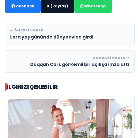
Facebook
X (Paylaş)
WhatsApp
ÖNCEKI HABER
Lara yaş gününde dünyaevine girdi
SONRAKI HABER
Duqqan Cars görkemli bir açılışa imza attı
İLGINIZI ÇEKEBILIR