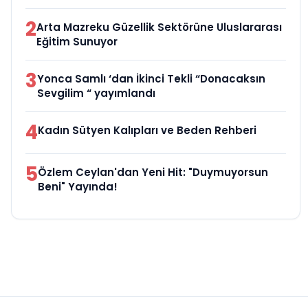
2
Arta Mazreku Güzellik Sektörüne Uluslararası
Eğitim Sunuyor
3
Yonca Samlı ‘dan İkinci Tekli “Donacaksın
Sevgilim “ yayımlandı
4
Kadın Sütyen Kalıpları ve Beden Rehberi
5
Özlem Ceylan'dan Yeni Hit: "Duymuyorsun
Beni" Yayında!