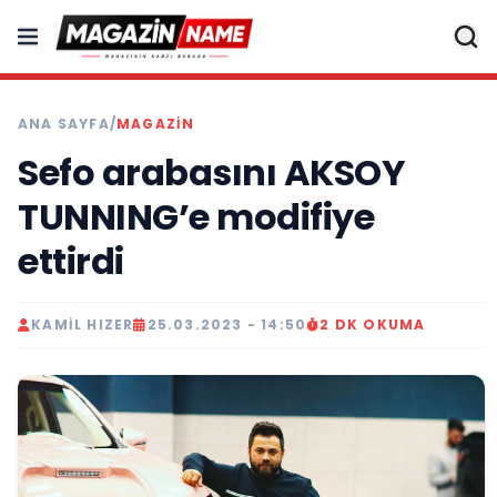
ANA SAYFA
/
MAGAZIN
Sefo arabasını AKSOY
TUNNING’e modifiye
ettirdi
KAMIL HIZER
25.03.2023 - 14:50
2 DK OKUMA