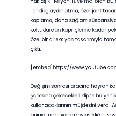
Yaklaşık 1 Milyon TL’ye mal olan bu
renkli iç aydınlatma, özel jant tas
kaplama, daha sağlam süspansiyon
koltuklardan kapı içlerine kadar pe
özel bir direksiyon tasarımıyla tama
çıktı.
[embed]https://www.youtube.c
Değişim sonrası aracına hayran kala
şarkısına çekecekleri klipte bu yen
kullanacaklarının müjdesini verdi.
anının adresinde paylaşıldığını s