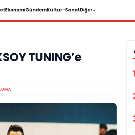
et
Ekonomi
Gündem
Kültür-Sanat
Diğer
AKSOY TUNING’e
KUMA