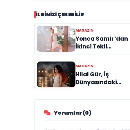
İLGINIZI ÇEKEBILIR
MAGAZIN
Yonca Samlı ‘dan
İkinci Tekli
“Donacaksın
Sevgilim “
MAGAZIN
yayımlandı
Hilal Gür, İş
Dünyasındaki
Başarısını Müzikt
de Taçlandırıyor
Yorumlar (0)