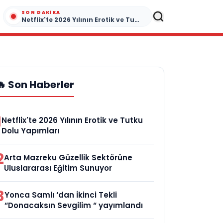
SON DAKIKA
Netflix'te 2026 Yılının Erotik ve Tutku Dolu Yapımları
🔥 Son Haberler
1
Netflix'te 2026 Yılının Erotik ve Tutku
Dolu Yapımları
2
Arta Mazreku Güzellik Sektörüne
Uluslararası Eğitim Sunuyor
3
Yonca Samlı ‘dan İkinci Tekli
“Donacaksın Sevgilim “ yayımlandı