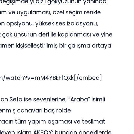
 değişimde yıldızlı gökyüzünün yanında
arım ve uygulaması, özel seçim renkle
 opsiyonu, yüksek ses izolasyonu,
k çok unsurun deri ile kaplanması ve yine
men kişiselleştirilmiş bir çalışma ortaya
om/watch?v=mM4YBEFfQxk[/embed]
n Sefo ise sevenlerine, “Araba” isimli
ilenmiş canavarı baş rolde
 Aracın tüm yapım aşaması ve teslimat
öyleyen İslam AKSOY; bundan öncekilerde