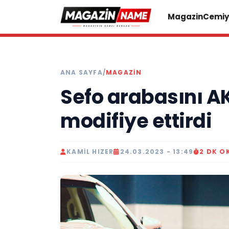
Magazin
Cemiy
ANA SAYFA
/
MAGAZIN
Sefo arabasını 
modifiye ettirdi
KAMIL HIZER
24.03.2023 - 13:49
2 DK O