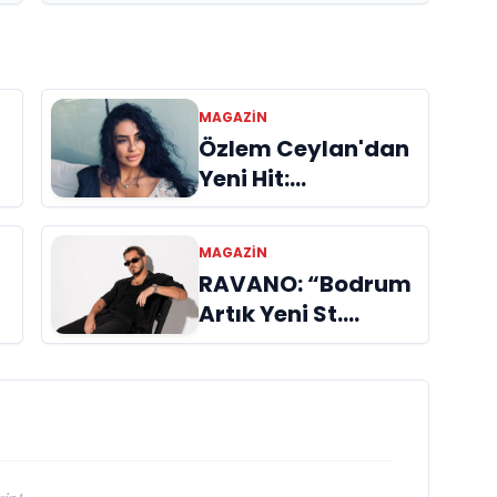
MAGAZIN
Özlem Ceylan'dan
Yeni Hit:
"Duymuyorsun
Beni" Yayında!
MAGAZIN
RAVANO: “Bodrum
Artık Yeni St.
e
Tropez Değil, Kendi
Başına Bir
Referans”