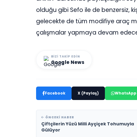
olduğu gibi Sefo ile de benzersiz, kiş
gelecekte de tüm modifiye araç mer
çalışmalar yapmaya devam edecekle
BIZI TAKIP EDIN
Google News
Facebook
X (Paylaş)
WhatsApp
ÖNCEKI HABER
Çiftçilerin Yüzü Milli Ayçiçek Tohumuyla
Gülüyor