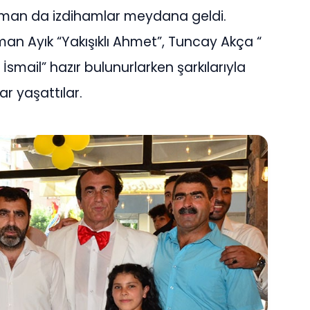
zaman da izdihamlar meydana geldi.
an Ayık “Yakışıklı Ahmet”, Tuncay Akça “
mail” hazır bulunurlarken şarkılarıyla
r yaşattılar.