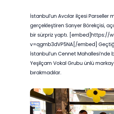
İstanbul’un Avcılar ilçesi Parseller
gerçekleştiren Sarıyer Börekçisi, aç
bir sürpriz yaptı. [embed]https:
v=qgmb3dVP5NA[/embed] Geçtiğimiz
İstanbul’un Cennet Mahallesi’nde bu
Yeşilçam Vokal Grubu ünlü markayı 
bırakmadılar.