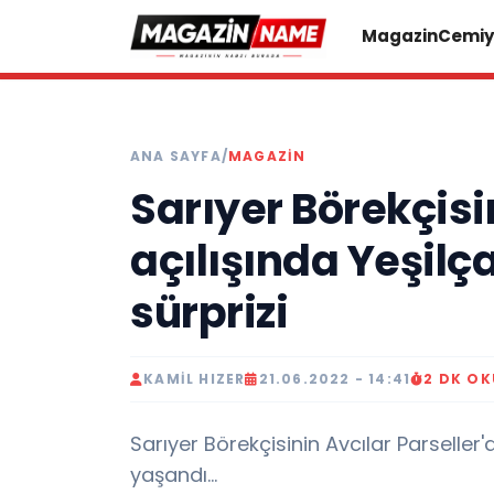
Magazin
Cemiy
ANA SAYFA
/
MAGAZIN
Sarıyer Börekçisi
açılışında Yeşil
sürprizi
KAMIL HIZER
21.06.2022 - 14:41
2 DK O
Sarıyer Börekçisinin Avcılar Parseller
yaşandı...