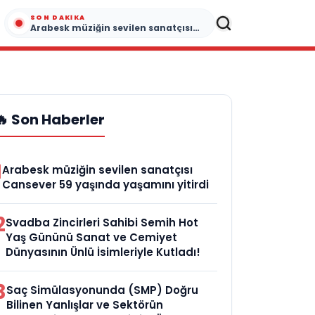
SON DAKIKA
Arabesk müziğin sevilen sanatçısı Cansever 59 yaşında yaşamını yitirdi
🔥 Son Haberler
1
Arabesk müziğin sevilen sanatçısı
Cansever 59 yaşında yaşamını yitirdi
2
Svadba Zincirleri Sahibi Semih Hot
Yaş Gününü Sanat ve Cemiyet
Dünyasının Ünlü İsimleriyle Kutladı!
3
Saç Simülasyonunda (SMP) Doğru
Bilinen Yanlışlar ve Sektörün