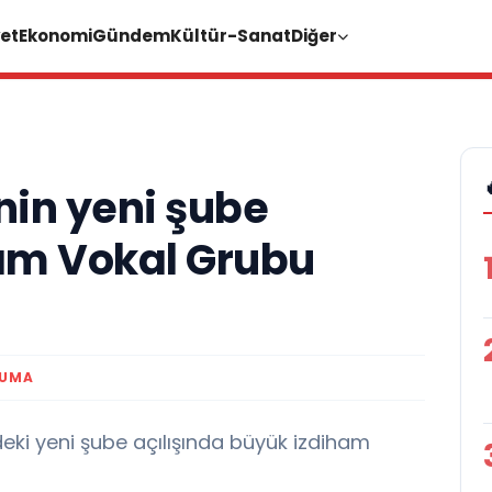
et
Ekonomi
Gündem
Kültür-Sanat
Diğer
nin yeni şube
çam Vokal Grubu
KUMA
'deki yeni şube açılışında büyük izdiham