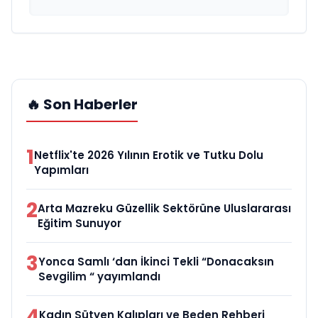
🔥 Son Haberler
1
Netflix'te 2026 Yılının Erotik ve Tutku Dolu
Yapımları
2
Arta Mazreku Güzellik Sektörüne Uluslararası
Eğitim Sunuyor
3
Yonca Samlı ‘dan İkinci Tekli “Donacaksın
Sevgilim “ yayımlandı
4
Kadın Sütyen Kalıpları ve Beden Rehberi