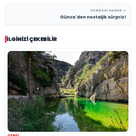
SONRAKI HABER
Günce'den nostaljik sürpriz!
İLGINIZI ÇEKEBILIR
GENEL