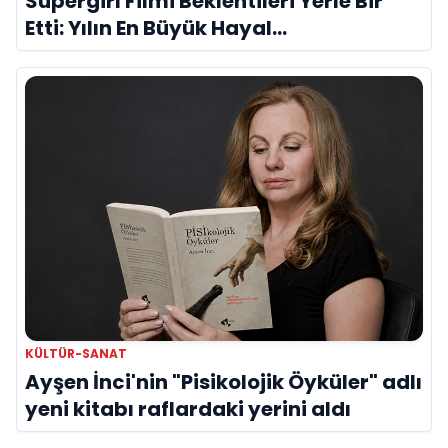
Süpergirl Filmi Beklentileri Yerle Bir
Etti: Yılın En Büyük Hayal
Kırıklıklarından Biri mi?
KÜLTÜR-SANAT
Ayşen İnci'nin "Pisikolojik Öyküler" adlı
yeni kitabı raflardaki yerini aldı