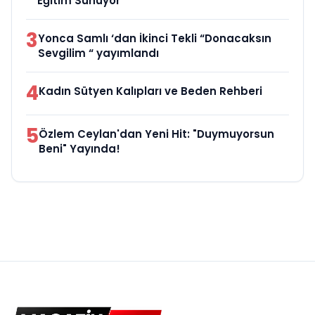
Eğitim Sunuyor
3
Yonca Samlı ‘dan İkinci Tekli “Donacaksın
Sevgilim “ yayımlandı
4
Kadın Sütyen Kalıpları ve Beden Rehberi
5
Özlem Ceylan'dan Yeni Hit: "Duymuyorsun
Beni" Yayında!