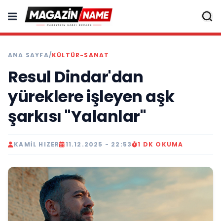
ANA SAYFA
/
KÜLTÜR-SANAT
Resul Dindar'dan
yüreklere işleyen aşk
şarkısı "Yalanlar"
KAMIL HIZER
11.12.2025 - 22:53
1 DK OKUMA