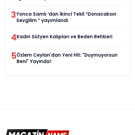
3
Yonca Samlı ‘dan İkinci Tekli “Donacaksın
Sevgilim “ yayımlandı
4
Kadın Sütyen Kalıpları ve Beden Rehberi
5
Özlem Ceylan'dan Yeni Hit: "Duymuyorsun
Beni" Yayında!