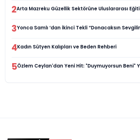
2
Arta Mazreku Güzellik Sektörüne Uluslararası Eği
3
Yonca Samlı ‘dan İkinci Tekli “Donacaksın Sevgil
4
Kadın Sütyen Kalıpları ve Beden Rehberi
5
Özlem Ceylan'dan Yeni Hit: "Duymuyorsun Beni" 