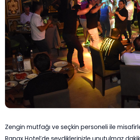
Zengin mutfağı ve seçkin personeli ile misafirl
Ranax Hotel’de sevdiklerinizle unutulmaz dakik