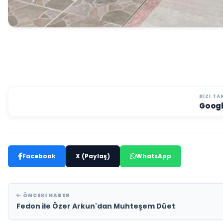
BIZI TA
Goog
Facebook
X (Paylaş)
WhatsApp
ÖNCEKI HABER
Fedon ile Özer Arkun'dan Muhteşem Düet