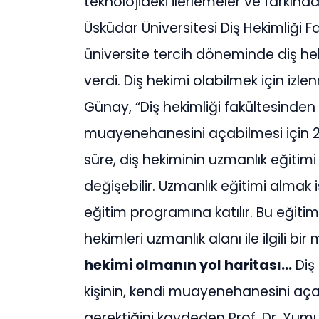
teknolojideki ilerlemeler ve farkında
Üsküdar Üniversitesi Diş Hekimliği 
üniversite tercih döneminde diş hekim
verdi. Diş hekimi olabilmek için izl
Günay, “Diş hekimliği fakültesinden 
muayenehanesini açabilmesi için 2
süre, diş hekiminin uzmanlık eğitim
değişebilir. Uzmanlık eğitimi almak i
eğitim programına katılır. Bu eğit
hekimleri uzmanlık alanı ile ilgili b
hekimi olmanın yol haritası…
Diş 
kişinin, kendi muayenehanesini açab
gerektiğini kaydeden Prof. Dr. Yum