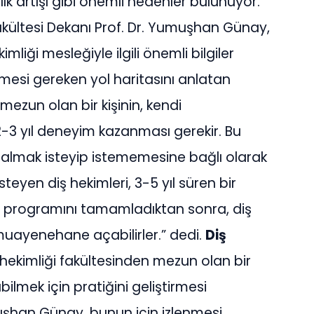
lık artışı gibi önemli nedenler bulunuyor.
Fakültesi Dekanı Prof. Dr. Yumuşhan Günay,
liği mesleğiyle ilgili önemli bilgiler
enmesi gereken yol haritasını anlatan
mezun olan bir kişinin, kendi
-3 yıl deneyim kazanması gerekir. Bu
i almak isteyip istememesine bağlı olarak
steyen diş hekimleri, 3-5 yıl süren bir
im programını tamamladıktan sonra, diş
ir muayenehane açabilirler.” dedi.
Diş
hekimliği fakültesinden mezun olan bir
ilmek için pratiğini geliştirmesi
uşhan Günay, bunun için izlenmesi