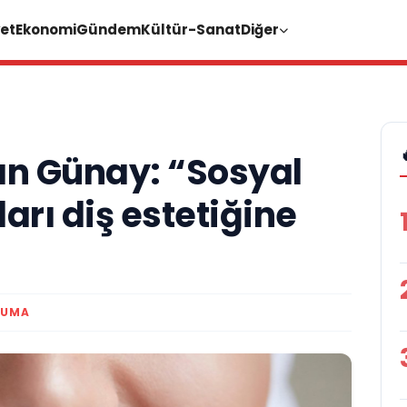
et
Ekonomi
Gündem
Kültür-Sanat
Diğer
an Günay: “Sosyal
rı diş estetiğine
KUMA