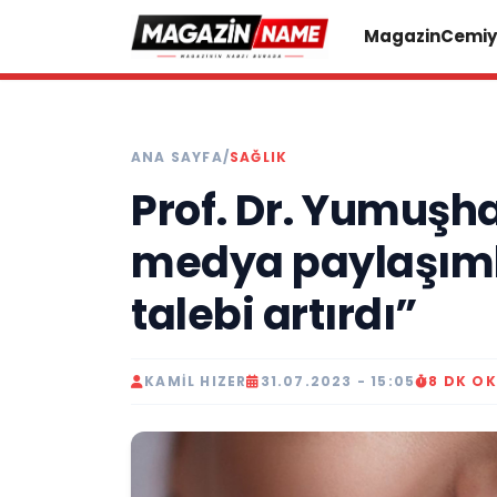
Magazin
Cemiy
ANA SAYFA
/
SAĞLIK
Prof. Dr. Yumuşh
medya paylaşımla
talebi artırdı”
KAMIL HIZER
31.07.2023 - 15:05
8 DK O