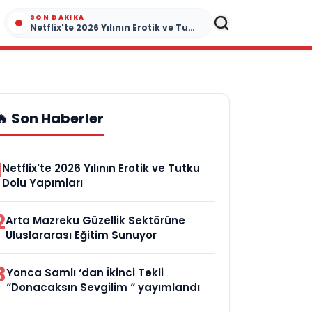
SON DAKIKA
Netflix'te 2026 Yılının Erotik ve Tutku Dolu Yapımları
🔥 Son Haberler
1
Netflix'te 2026 Yılının Erotik ve Tutku
Dolu Yapımları
2
Arta Mazreku Güzellik Sektörüne
Uluslararası Eğitim Sunuyor
3
Yonca Samlı ‘dan İkinci Tekli
“Donacaksın Sevgilim “ yayımlandı