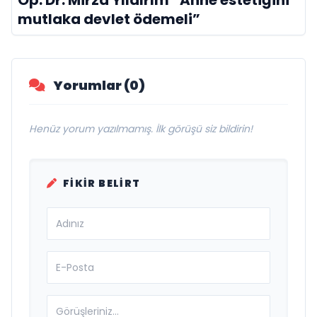
Op. Dr. Mirza Yıldırım “Anne estetiğini
mutlaka devlet ödemeli”
Yorumlar (0)
Henüz yorum yazılmamış. İlk görüşü siz bildirin!
FIKIR BELIRT