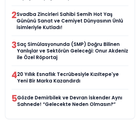
2
Svadba Zincirleri Sahibi Semih Hot Yaş
Gününü Sanat ve Cemiyet Dünyasının Ünlü
İsimleriyle Kutladı!
3
Saç Simülasyonunda (SMP) Doğru Bilinen
Yanlışlar ve Sektörün Geleceği: Onur Akdeniz
ile Özel Röportaj
4
20 Yıllık Esnaflık Tecrübesiyle Kızıltepe'ye
Yeni Bir Marka Kazandırdı
5
Gözde Demirbilek ve Devran İskender Aynı
Sahnede! “Gelecekte Neden Olmasın?”