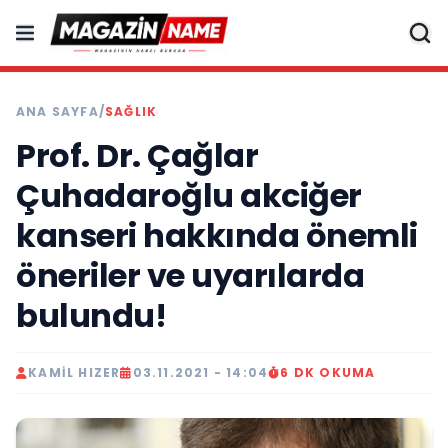
ANA SAYFA
/
SAĞLIK
Prof. Dr. Çağlar
Çuhadaroğlu akciğer
kanseri hakkında önemli
öneriler ve uyarılarda
bulundu!
KAMIL HIZER
03.11.2021 - 14:04
6 DK OKUMA