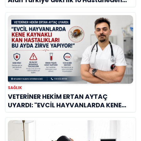
Alan Türkiye’deki İlk 10 Hastaneden
Biri
SAĞLIK
VETERİNER HEKİM ERTAN AYTAÇ
UYARDI: "EVCİL HAYVANLARDA KENE
KAYNAKLI KAN HASTALIKLARI BU AYDA
ZİRVE YAPIYOR!"