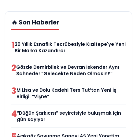
🔥 Son Haberler
1
20 Yıllık Esnaflık Tecrübesiyle Kızıltepe'ye Yeni
Bir Marka Kazandırdı
2
Gözde Demirbilek ve Devran İskender Aynı
Sahnede! “Gelecekte Neden Olmasın?”
3
M Lisa ve Dolu Kadehi Ters Tut’tan Yeni İş
Birliği: “Vişne”
4
“Düğün Şarkıcısı” seyircisiyle buluşmak için
gün sayıyor
5
Açıkgöz Savunma Sanayi AŞ Yeni Yönetim