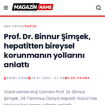
ANA SAYFA
/
SAĞLIK
Prof. Dr. Binnur Şimşek,
hepatitten bireysel
korunmanın yollarını
anlattı
KAMIL HIZER
29.07.2021 - 07:06
2 DK OKUMA
Gastroenteroloji Uzmanı Prof. Dr. Binnur
Şimşek, 28 Temmuz Dünya Hepatit Günü’nde
bireysel korunma yollarını anlattı.