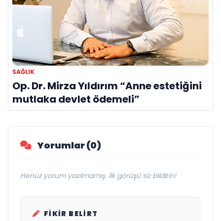
SAĞLIK
Op. Dr. Mirza Yıldırım “Anne estetiğini
mutlaka devlet ödemeli”
Yorumlar (0)
Henüz yorum yazılmamış. İlk görüşü siz bildirin!
FIKIR BELIRT