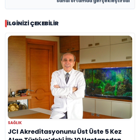
sanal ortamda gerçekleştirildi
İLGINIZI ÇEKEBILIR
SAĞLIK
JCI Akreditasyonunu Üst Üste 5 Kez