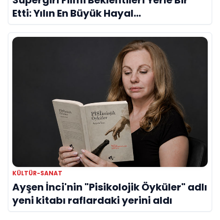
Süpergirl Filmi Beklentileri Yerle Bir
Etti: Yılın En Büyük Hayal
Kırıklıklarından Biri mi?
KÜLTÜR-SANAT
Ayşen İnci'nin "Pisikolojik Öyküler" adlı
yeni kitabı raflardaki yerini aldı