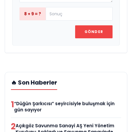
8 + 9 = ?
GÖNDER
🔥 Son Haberler
1
“Düğün Şarkıcısı” seyircisiyle buluşmak için
gün sayıyor
2
Açıkgöz Savunma Sanayi AŞ Yeni Yönetim
Kurulunu Açıkladı ve Savunma Sanayinde