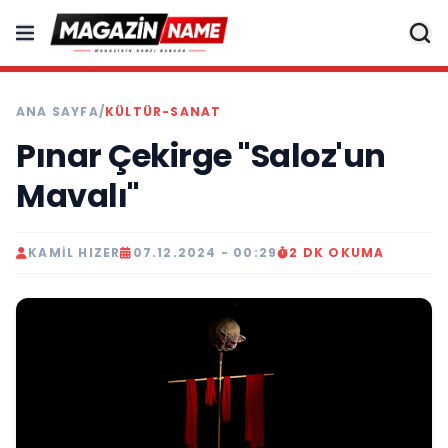
ANA SAYFA
/
KÜLTÜR-SANAT
Pınar Çekirge "Saloz'un
Mavalı"
KAMIL HIZER
07.12.2024 - 00:29
2 DK OKUMA