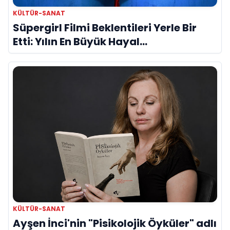
KÜLTÜR-SANAT
Süpergirl Filmi Beklentileri Yerle Bir
Etti: Yılın En Büyük Hayal
Kırıklıklarından Biri mi?
KÜLTÜR-SANAT
Ayşen İnci'nin "Pisikolojik Öyküler" adlı