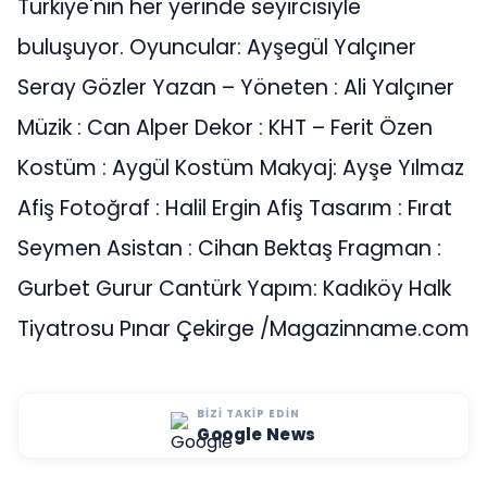
Türkiye'nin her yerinde seyircisiyle
buluşuyor. Oyuncular: Ayşegül Yalçıner
Seray Gözler Yazan – Yöneten : Ali Yalçıner
Müzik : Can Alper Dekor : KHT – Ferit Özen
Kostüm : Aygül Kostüm Makyaj: Ayşe Yılmaz
Afiş Fotoğraf : Halil Ergin Afiş Tasarım : Fırat
Seymen Asistan : Cihan Bektaş Fragman :
Gurbet Gurur Cantürk Yapım: Kadıköy Halk
Tiyatrosu Pınar Çekirge /Magazinname.com
BIZI TAKIP EDIN
Google News