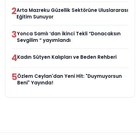
2
Arta Mazreku Güzellik Sektörüne Uluslararası
Eğitim Sunuyor
3
Yonca Samlı ‘dan İkinci Tekli “Donacaksın
Sevgilim “ yayımlandı
4
Kadın Sütyen Kalıpları ve Beden Rehberi
5
Özlem Ceylan'dan Yeni Hit: "Duymuyorsun
Beni" Yayında!