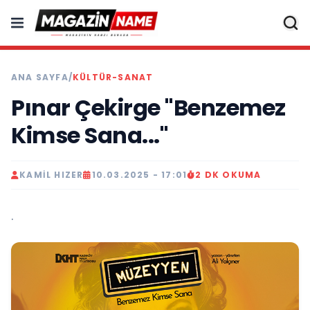
ANA SAYFA
/
KÜLTÜR-SANAT
Pınar Çekirge "Benzemez
Kimse Sana..."
KAMIL HIZER
10.03.2025 - 17:01
2 DK OKUMA
.