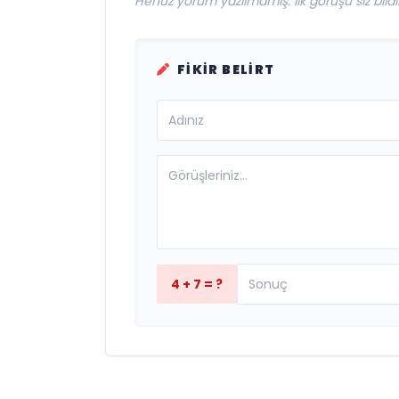
Henüz yorum yazılmamış. İlk görüşü siz bildir
FIKIR BELIRT
4 + 7 = ?