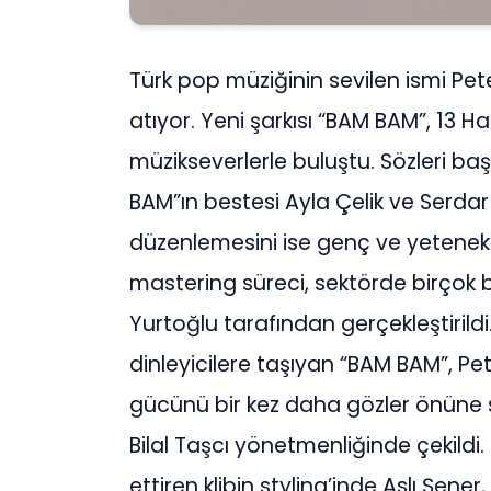
Türk pop müziğinin sevilen ismi Pete
atıyor. Yeni şarkısı “BAM BAM”, 13 Ha
müzikseverlerle buluştu. Sözleri başa
BAM”ın bestesi Ayla Çelik ve Serdar 
düzenlemesini ise genç ve yetenekli
mastering süreci, sektörde birçok b
Yurtoğlu tarafından gerçekleştirildi. Y
dinleyicilere taşıyan “BAM BAM”, Pe
gücünü bir kez daha gözler önüne ser
Bilal Taşcı yönetmenliğinde çekild
ettiren klibin styling’inde Aslı Şen