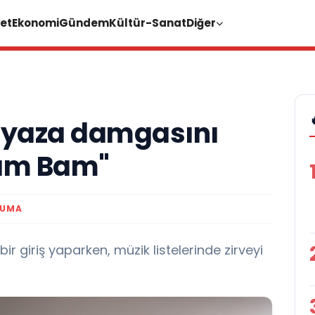
et
Ekonomi
Gündem
Kültür-Sanat
Diğer
n yaza damgasını
Bam Bam"
KUMA
bir giriş yaparken, müzik listelerinde zirveyi