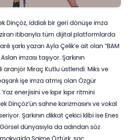
k Dinçöz, iddialı bir geri dönüşe imza
ziran itibarıyla tüm dijital platformlarda
rılı şarkı yazarı Ayla Çelik’e ait olan “BAM
Aslan imzası taşıyor. Şarkının
 aranjör Miraç Kutlu üstlendi. Miks ve
aşarılı işe imza atmış olan Özgür
az enerjisini ve kıpır kıpır ritmini
tek Dinçöz’ün sahne karizmasını ve vokal
iyor. Şarkının dikkat çekici klibi ise Enes
i. Görsel dünyasıyla da adından söz
er, makyajda Saime Öztürk, saç