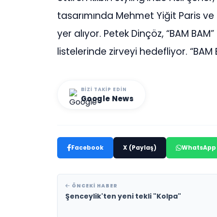
tasarımında Mehmet Yiğit Paris v
yer alıyor. Petek Dinçöz, “BAM BAM” i
listelerinde zirveyi hedefliyor. “BA
BIZI TAKIP EDIN
Google News
Facebook
X (Paylaş)
WhatsApp
ÖNCEKI HABER
Şenceylik'ten yeni tekli "Kolpa"