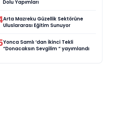
Dolu Yapımları
4
Arta Mazreku Güzellik Sektörüne
Uluslararası Eğitim Sunuyor
5
Yonca Samlı ‘dan İkinci Tekli
“Donacaksın Sevgilim “ yayımlandı