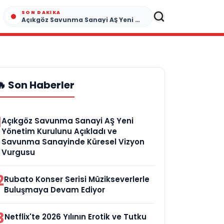
SON DAKIKA
Açıkgöz Savunma Sanayi AŞ Yeni Yönetim Kurulunu Açıkladı ve Savunma Sanayinde Küresel Vizyon Vurgusu
🔥 Son Haberler
1
Açıkgöz Savunma Sanayi AŞ Yeni
Yönetim Kurulunu Açıkladı ve
Savunma Sanayinde Küresel Vizyon
Vurgusu
2
Rubato Konser Serisi Müzikseverlerle
Buluşmaya Devam Ediyor
3
Netflix'te 2026 Yılının Erotik ve Tutku