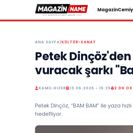
Magazin
Cemiy
ANA SAYFA
/
KÜLTÜR-SANAT
Petek Dinçöz'de
vuracak şarkı "
KAMIL HIZER
13.06.2025 - 15:25
2 DK O
Petek Dinçöz, “BAM BAM” ile yaza hızlı 
hedefliyor.