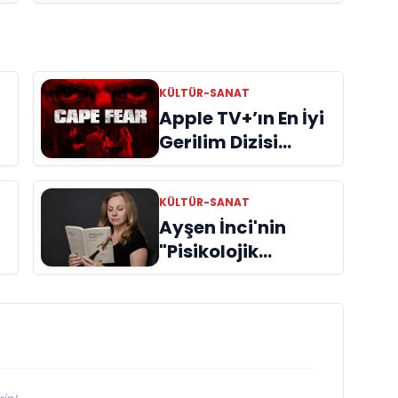
KÜLTÜR-SANAT
Apple TV+’ın En İyi
Gerilim Dizisi
"Cape Fear"
İncelemes
KÜLTÜR-SANAT
Ayşen İnci'nin
"Pisikolojik
Öyküler" adlı yeni
kitabı raflardaki
ri
yerini aldı