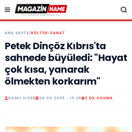
ANA SAYFA
/
KÜLTÜR-SANAT
Petek Dinçöz Kıbrıs'ta
sahnede büyüledi: "Hayat
çok kısa, yanarak
ölmekten korkarım"
KAMIL HIZER
06.04.2025 - 13:25
2 DK OKUMA
.