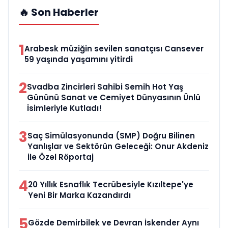
🔥 Son Haberler
1
Arabesk müziğin sevilen sanatçısı Cansever
59 yaşında yaşamını yitirdi
2
Svadba Zincirleri Sahibi Semih Hot Yaş
Gününü Sanat ve Cemiyet Dünyasının Ünlü
İsimleriyle Kutladı!
3
Saç Simülasyonunda (SMP) Doğru Bilinen
Yanlışlar ve Sektörün Geleceği: Onur Akdeniz
ile Özel Röportaj
4
20 Yıllık Esnaflık Tecrübesiyle Kızıltepe'ye
Yeni Bir Marka Kazandırdı
5
Gözde Demirbilek ve Devran İskender Aynı