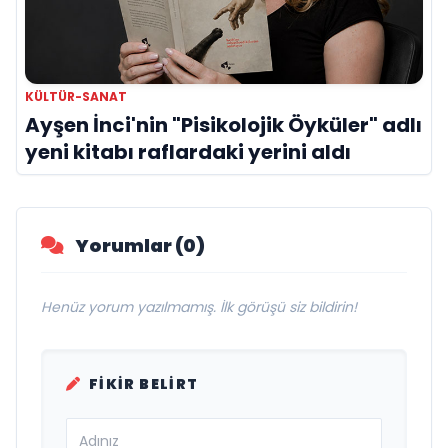
KÜLTÜR-SANAT
Ayşen İnci'nin "Pisikolojik Öyküler" adlı
yeni kitabı raflardaki yerini aldı
Yorumlar (0)
Henüz yorum yazılmamış. İlk görüşü siz bildirin!
FIKIR BELIRT