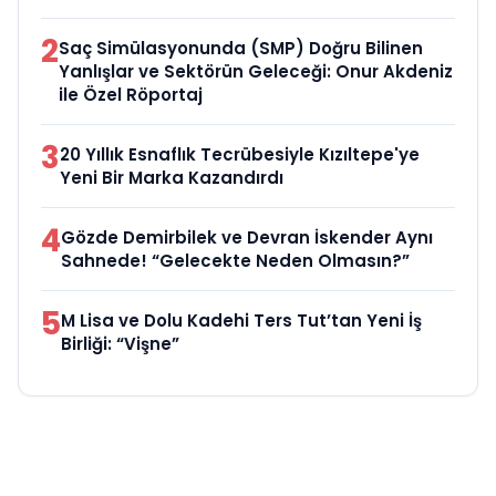
2
Saç Simülasyonunda (SMP) Doğru Bilinen
Yanlışlar ve Sektörün Geleceği: Onur Akdeniz
ile Özel Röportaj
3
20 Yıllık Esnaflık Tecrübesiyle Kızıltepe'ye
Yeni Bir Marka Kazandırdı
4
Gözde Demirbilek ve Devran İskender Aynı
Sahnede! “Gelecekte Neden Olmasın?”
5
M Lisa ve Dolu Kadehi Ters Tut’tan Yeni İş
Birliği: “Vişne”