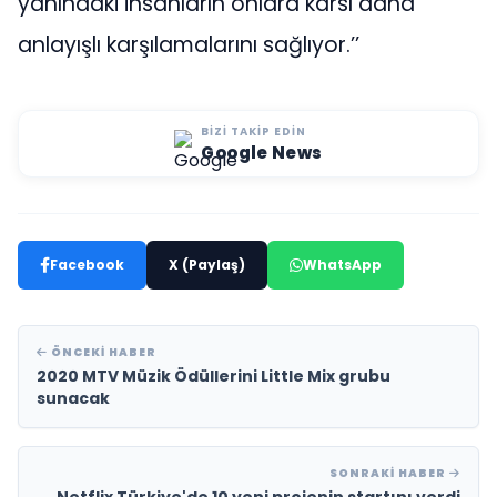
yanındaki insanların onlara karsı daha
anlayışlı karşılamalarını sağlıyor.’’
BIZI TAKIP EDIN
Google News
Facebook
X (Paylaş)
WhatsApp
ÖNCEKI HABER
2020 MTV Müzik Ödüllerini Little Mix grubu
sunacak
SONRAKI HABER
Netflix Türkiye'de 10 yeni projenin startını verdi