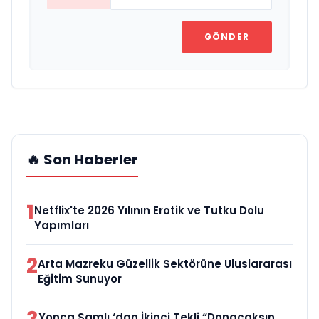
GÖNDER
🔥 Son Haberler
1
Netflix'te 2026 Yılının Erotik ve Tutku Dolu
Yapımları
2
Arta Mazreku Güzellik Sektörüne Uluslararası
Eğitim Sunuyor
Yonca Samlı ‘dan İkinci Tekli “Donacaksın