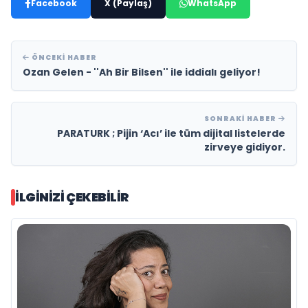
Facebook
X (Paylaş)
WhatsApp
ÖNCEKI HABER
Ozan Gelen - ''Ah Bir Bilsen'' ile iddialı geliyor!
SONRAKI HABER
PARATURK ; Pijin ‘Acı’ ile tüm dijital listelerde
zirveye gidiyor.
İLGINIZI ÇEKEBILIR