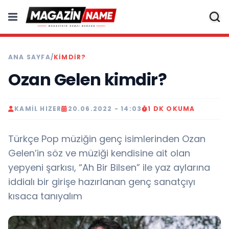
ANA SAYFA
/
KIMDIR?
Ozan Gelen kimdir?
KAMIL HIZER
20.06.2022 - 14:03
1 DK OKUMA
Türkçe Pop müziğin genç isimlerinden Ozan
Gelen’in söz ve müziği kendisine ait olan
yepyeni şarkısı, “Ah Bir Bilsen” ile yaz aylarına
iddialı bir girişe hazırlanan genç sanatçıyı
kısaca tanıyalım