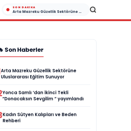
SON DAKIKA
Arta Mazreku Güzellik Sektörüne Uluslararası Eğitim Sunuyor
🔥 Son Haberler
1
Arta Mazreku Güzellik Sektörüne
Uluslararası Eğitim Sunuyor
2
Yonca Samlı ‘dan İkinci Tekli
“Donacaksın Sevgilim “ yayımlandı
3
Kadın Sütyen Kalıpları ve Beden
Rehberi