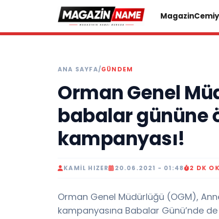
Magazin
Cemiy
ANA SAYFA
/
GÜNDEM
Orman Genel Mü
babalar gününe ö
kampanyası!
KAMIL HIZER
20.06.2021 - 01:48
2 DK O
Orman Genel Müdürlüğü (OGM), Annel
kampanyasına Babalar Günü’nde de 