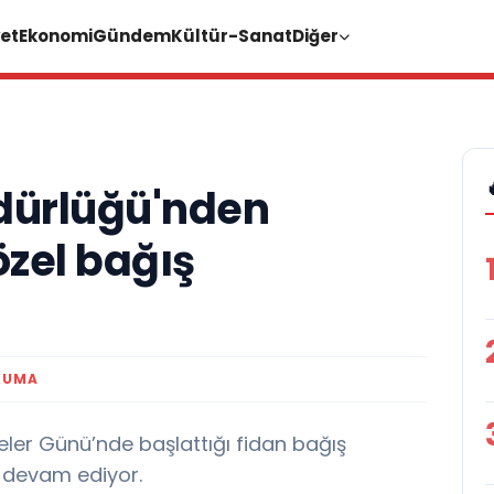
et
Ekonomi
Gündem
Kültür-Sanat
Diğer
dürlüğü'nden
zel bağış
KUMA
er Günü’nde başlattığı fidan bağış
devam ediyor.