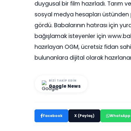
duygusal bir film hazırladı. Tarım v
sosyal medya hesapları üstünden pa
gördü. Babalarının hatırası için yu
bağışlamak isteyenler için www.bab
hazırlayan OGM, ücretsiz fidan sah
bulunanlara dijital olarak hazırlanan
BIZI TAKIP EDIN
Google News
Facebook
X (Paylaş)
WhatsApp