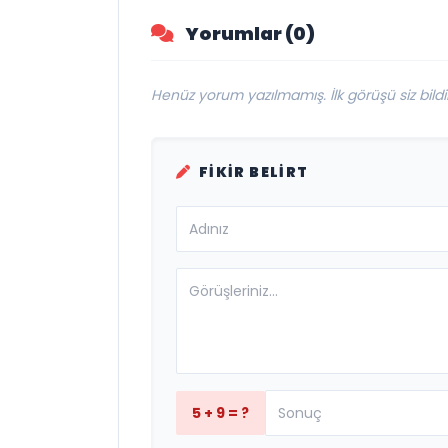
Yorumlar (0)
Henüz yorum yazılmamış. İlk görüşü siz bildir
FIKIR BELIRT
5 + 9 = ?