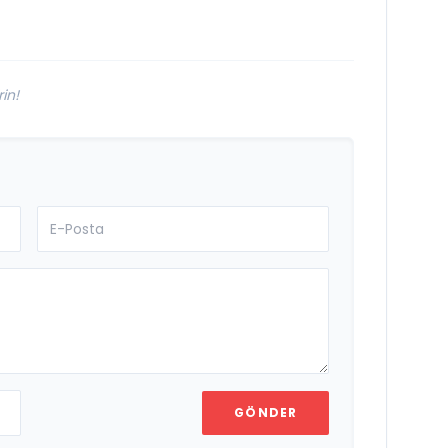
Türkiye Genelinde
Hizmet Ağını
Genişletiyor
in!
GÖNDER