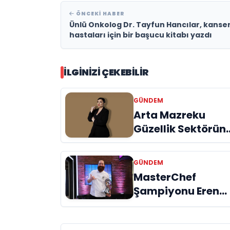
ÖNCEKI HABER
Ünlü Onkolog Dr. Tayfun Hancılar, kanse
hastaları için bir başucu kitabı yazdı
İLGINIZI ÇEKEBILIR
GÜNDEM
Arta Mazreku
Güzellik Sektörün
Uluslararası Eğiti
Sunuyor
GÜNDEM
MasterChef
Şampiyonu Eren
Kaşıkçı Evinde Ölü
Bulundu!