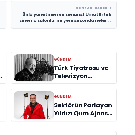
SONRAKI HABER
r
Ünlü yönetmen ve senarist Umut Ertek
sinema salonlarını yeni sezonda nelerin
beklediğini açıkladı
GÜNDEM
Türk Tiyatrosu ve
e
Televizyon
m
Dünyasının Usta
İsmi Can Kolukısa
GÜNDEM
Hayatını Kaybetti
Sektörün Parlayan
Yıldızı Qum Ajans
ve Aymira
Fotoğrafçılık,