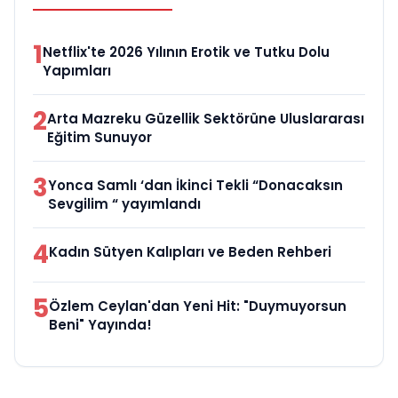
1
Netflix'te 2026 Yılının Erotik ve Tutku Dolu
Yapımları
2
Arta Mazreku Güzellik Sektörüne Uluslararası
Eğitim Sunuyor
3
Yonca Samlı ‘dan İkinci Tekli “Donacaksın
Sevgilim “ yayımlandı
4
Kadın Sütyen Kalıpları ve Beden Rehberi
5
Özlem Ceylan'dan Yeni Hit: "Duymuyorsun
Beni" Yayında!