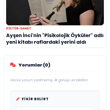
KÜLTÜR-SANAT
Ayşen İnci'nin "Pisikolojik Öyküler" adlı
yeni kitabı raflardaki yerini aldı
Yorumlar (0)
Henüz yorum yazılmamış. İlk görüşü siz bildirin!
FIKIR BELIRT