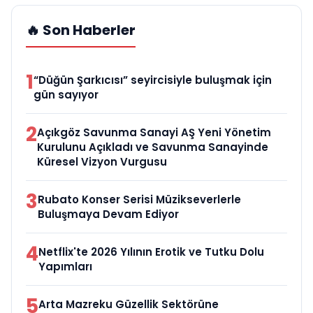
🔥 Son Haberler
1
“Düğün Şarkıcısı” seyircisiyle buluşmak için
gün sayıyor
2
Açıkgöz Savunma Sanayi AŞ Yeni Yönetim
Kurulunu Açıkladı ve Savunma Sanayinde
Küresel Vizyon Vurgusu
3
Rubato Konser Serisi Müzikseverlerle
Buluşmaya Devam Ediyor
4
Netflix'te 2026 Yılının Erotik ve Tutku Dolu
Yapımları
5
Arta Mazreku Güzellik Sektörüne