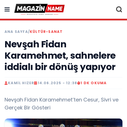
ANA SAYFA
/
KÜLTÜR-SANAT
Nevşah Fidan
Karamehmet, sahnelere
iddialı bir dönüş yapıyor
KAMIL HIZER
14.06.2025 - 12:38
1 DK OKUMA
Nevşah Fidan Karamehmet’ten Cesur, Sivri ve
Gerçek Bir Gösteri