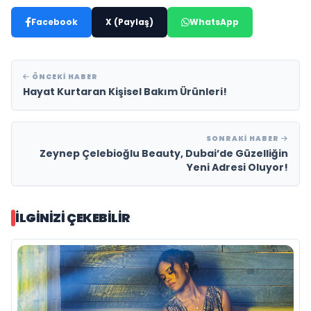
Facebook
X (Paylaş)
WhatsApp
ÖNCEKI HABER
Hayat Kurtaran Kişisel Bakım Ürünleri!
SONRAKI HABER
Zeynep Çelebioğlu Beauty, Dubai’de Güzelliğin
Yeni Adresi Oluyor!
İLGINIZI ÇEKEBILIR