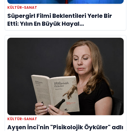
KÜLTÜR-SANAT
Süpergirl Filmi Beklentileri Yerle Bir
Etti: Yılın En Büyük Hayal
Kırıklıklarından Biri mi?
KÜLTÜR-SANAT
Ayşen İnci'nin "Pisikolojik Öyküler" adlı