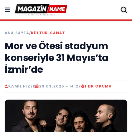
ANA SAYFA
/
KÜLTÜR-SANAT
Mor ve Ötesi stadyum
konseriyle 31 Mayıs’ta
İzmir’de
KAMIL HIZER
29.03.2025 - 14:27
1 DK OKUMA