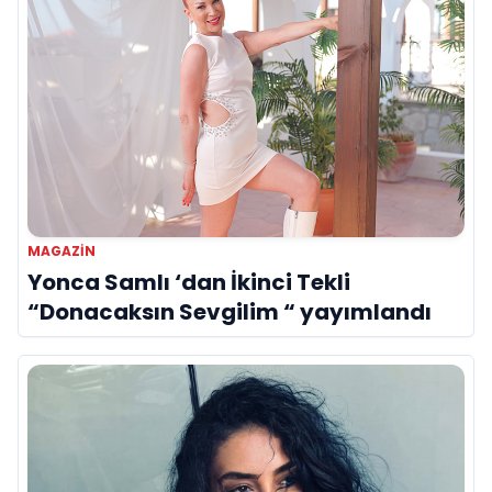
MAGAZIN
Yonca Samlı ‘dan İkinci Tekli
“Donacaksın Sevgilim “ yayımlandı