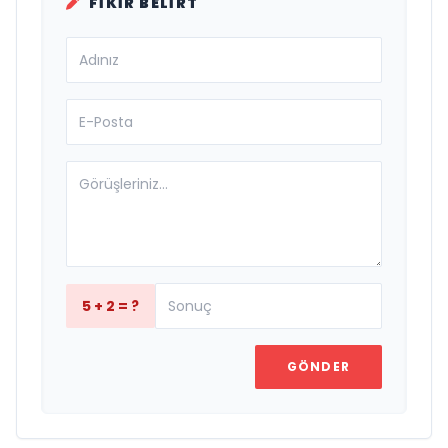
FIKIR BELIRT
5 + 2 = ?
GÖNDER