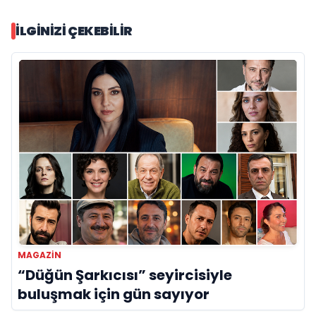
İLGINIZI ÇEKEBILIR
MAGAZIN
“Düğün Şarkıcısı” seyircisiyle
buluşmak için gün sayıyor