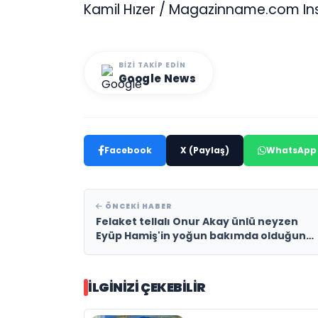
Kamil Hızer / Magazinname.com In
BIZI TAKIP EDIN
Google News
Facebook
X (Paylaş)
WhatsApp
ÖNCEKI HABER
Felaket tellalı Onur Akay ünlü neyzen
Eyüp Hamiş'in yoğun bakımda olduğunu
duyurdu
İLGINIZI ÇEKEBILIR