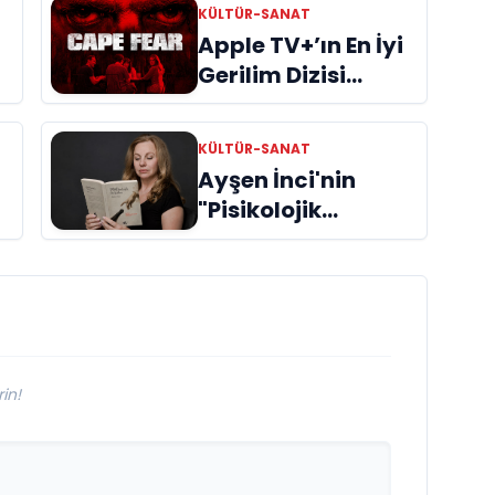
KÜLTÜR-SANAT
Apple TV+’ın En İyi
Gerilim Dizisi
"Cape Fear"
İncelemes
KÜLTÜR-SANAT
Ayşen İnci'nin
"Pisikolojik
Öyküler" adlı yeni
kitabı raflardaki
ri
yerini aldı
in!