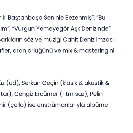
hir ki Baştanbaşa Seninle Bezenmiş”, “Bu
dım”, “Vurgun Yemeyegör Aşk Denizinde”
arkıların söz ve müziği Cahit Deniz imzası
fler, aranjörlüğünü ve mix & masteringini
z (ud), Serkan Geçin (klasik & akustik &
itar), Cengiz Ercümer (ritm saz), Pelin
ir (çello) ise enstrümanlarıyla albüme