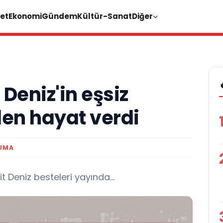
et
Ekonomi
Gündem
Kültür-Sanat
Diğer
 Deniz'in eşsiz
den hayat verdi
UMA
t Deniz besteleri yayında...