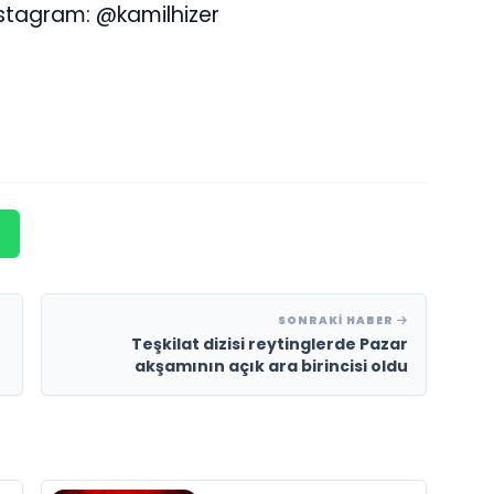
stagram: @kamilhizer
SONRAKI HABER
Teşkilat dizisi reytinglerde Pazar
akşamının açık ara birincisi oldu