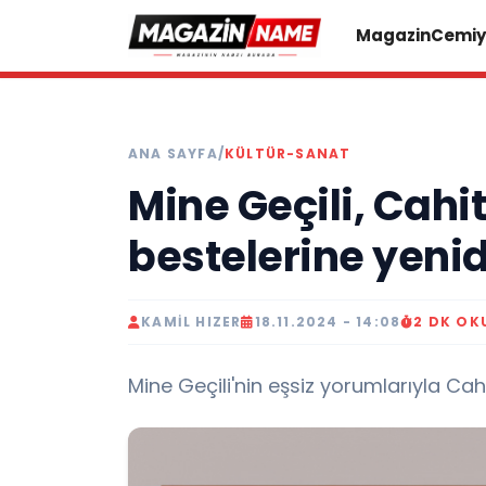
Magazin
Cemiy
ANA SAYFA
/
KÜLTÜR-SANAT
Mine Geçili, Cahit
bestelerine yeni
KAMIL HIZER
18.11.2024 - 14:08
2 DK OK
Mine Geçili'nin eşsiz yorumlarıyla Cahi