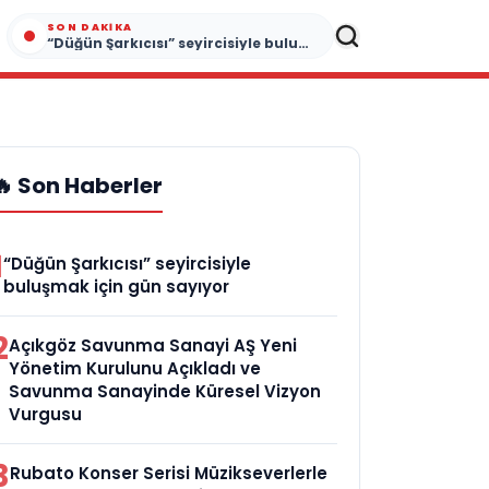
SON DAKIKA
“Düğün Şarkıcısı” seyircisiyle buluşmak için gün sayıyor
🔥 Son Haberler
1
“Düğün Şarkıcısı” seyircisiyle
buluşmak için gün sayıyor
2
Açıkgöz Savunma Sanayi AŞ Yeni
Yönetim Kurulunu Açıkladı ve
Savunma Sanayinde Küresel Vizyon
Vurgusu
3
Rubato Konser Serisi Müzikseverlerle