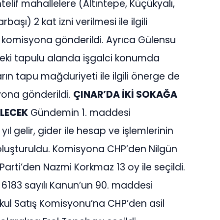
elif mahallelere (Altıntepe, Küçükyalı,
şı) 2 kat izni verilmesi ile ilgili
e komisyona gönderildi. Ayrıca Gülensu
eki tapulu alanda işgalci konumda
n tapu mağduriyeti ile ilgili önerge de
syona gönderildi.
ÇINAR’DA İKİ SOKAĞA
İLECEK
Gündemin 1. maddesi
l gelir, gider ile hesap ve işlemlerinin
oluşturuldu. Komisyona CHP’den Nilgün
Parti’den Nazmi Korkmaz 13 oy ile seçildi.
183 sayılı Kanun’un 90. maddesi
ul Satış Komisyonu’na CHP’den asil