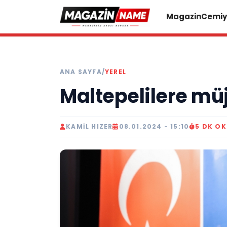
Magazin
Cemiy
ANA SAYFA
/
YEREL
Maltepelilere mü
KAMIL HIZER
08.01.2024 - 15:10
5 DK O