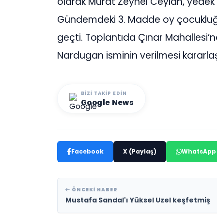
olarak Murat Zeynel Ceylan, yedek o
Gündemdeki 3. Madde oy çocukluğu,
geçti. Toplantıda Çınar Mahallesi’
Nardugan isminin verilmesi kararlaşt
BIZI TAKIP EDIN
Google News
Facebook
X (Paylaş)
WhatsApp
ÖNCEKI HABER
Mustafa Sandal'ı Yüksel Uzel keşfetmiş