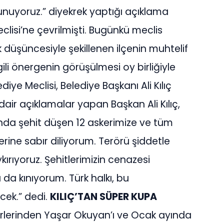
unuyoruz.” diyekrek yaptığı açıklama
lisi’ne çevrilmişti. Bugünkü meclis
k düşüncesiyle şekillenen ilçenin muhtelif
lgili önergenin görüşülmesi oy birliğiyle
ye Meclisi, Belediye Başkanı Ali Kılıç
ir açıklamalar yapan Başkan Ali Kılıç,
ında şehit düşen 12 askerimize ve tüm
lerine sabır diliyorum. Terörü şiddetle
ırıyoruz. Şehitlerimizin cenazesi
da kınıyorum. Türk halkı, bu
cek.” dedi.
KILIÇ’TAN SÜPER KUPA
ürlerinden Yaşar Okuyan’ı ve Ocak ayında