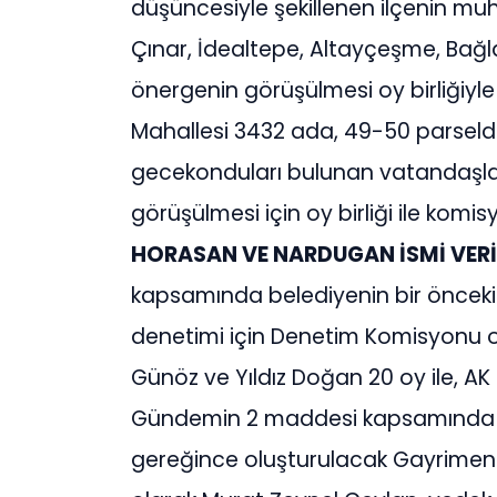
düşüncesiyle şekillenen ilçenin muht
Çınar, İdealtepe, Altayçeşme, Bağlarba
önergenin görüşülmesi oy birliğiyl
Mahallesi 3432 ada, 49-50 parseld
gecekonduları bulunan vatandaşları
görüşülmesi için oy birliği ile komi
HORASAN VE NARDUGAN İSMİ VER
kapsamında belediyenin bir önceki yı
denetimi için Denetim Komisyonu 
Günöz ve Yıldız Doğan 20 oy ile, AK 
Gündemin 2 maddesi kapsamında 6
gereğince oluşturulacak Gayrimenk