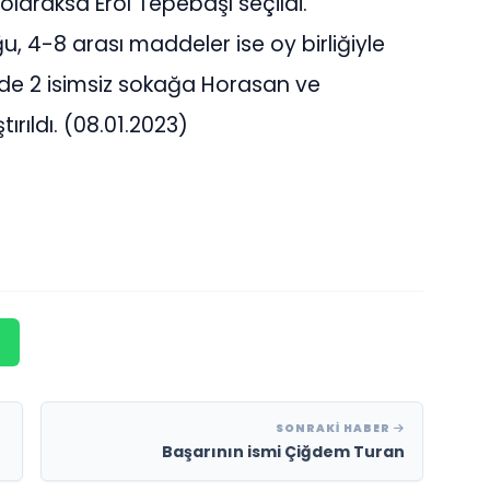
laraksa Erol Tepebaşı seçildi.
 4-8 arası maddeler ise oy birliğiyle
nde 2 isimsiz sokağa Horasan ve
ırıldı. (08.01.2023)
SONRAKI HABER
Başarının ismi Çiğdem Turan