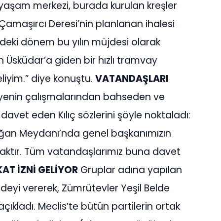
i yaşam merkezi, burada kurulan kreşler
 Çamaşırcı Deresi’nin planlanan ihalesi
deki dönem bu yılın müjdesi olarak
 Üsküdar’a giden bir hızlı tramvay
liyim.” diye konuştu.
VATANDAŞLARI
yenin çalışmalarından bahseden ve
davet eden Kılıç sözlerini şöyle noktaladı:
ğan Meydanı’nda genel başkanımızın
acaktır. Tüm vatandaşlarımız buna davet
AT İZNİ GELİYOR
Gruplar adına yapılan
jdeyi vererek, Zümrütevler Yeşil Belde
 açıkladı. Meclis’te bütün partilerin ortak