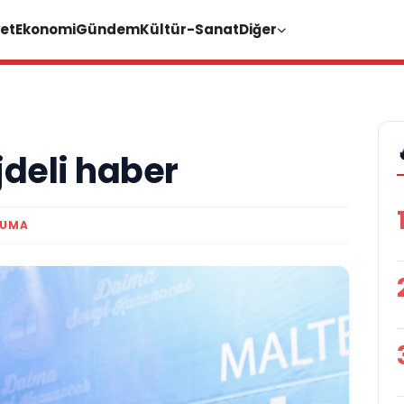
et
Ekonomi
Gündem
Kültür-Sanat
Diğer
jdeli haber
KUMA