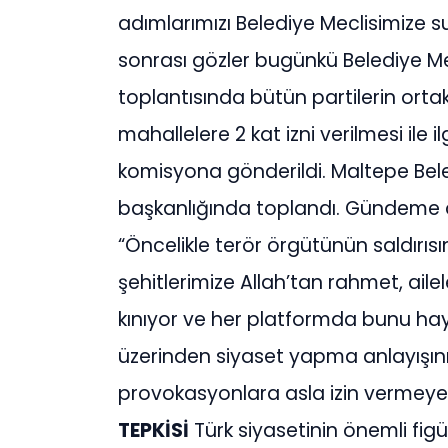
adımlarımızı Belediye Meclisimize s
sonrası gözler bugünkü Belediye Mec
toplantısında bütün partilerin orta
mahallelere 2 kat izni verilmesi ile i
komisyona gönderildi. Maltepe Beledi
başkanlığında toplandı. Gündeme da
“Öncelikle terör örgütünün saldırıs
şehitlerimize Allah’tan rahmet, aile
kınıyor ve her platformda bunu hayk
üzerinden siyaset yapma anlayışını 
provokasyonlara asla izin vermeye
TEPKİSİ
Türk siyasetinin önemli fig