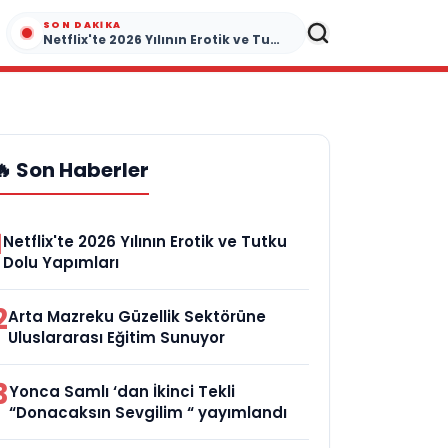
SON DAKIKA
Netflix'te 2026 Yılının Erotik ve Tutku Dolu Yapımları
🔥 Son Haberler
1
Netflix'te 2026 Yılının Erotik ve Tutku
Dolu Yapımları
2
Arta Mazreku Güzellik Sektörüne
Uluslararası Eğitim Sunuyor
3
Yonca Samlı ‘dan İkinci Tekli
“Donacaksın Sevgilim “ yayımlandı