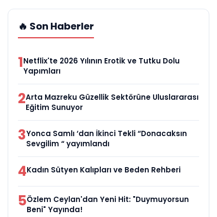
🔥 Son Haberler
1
Netflix'te 2026 Yılının Erotik ve Tutku Dolu
Yapımları
2
Arta Mazreku Güzellik Sektörüne Uluslararası
Eğitim Sunuyor
3
Yonca Samlı ‘dan İkinci Tekli “Donacaksın
Sevgilim “ yayımlandı
4
Kadın Sütyen Kalıpları ve Beden Rehberi
5
Özlem Ceylan'dan Yeni Hit: "Duymuyorsun
Beni" Yayında!