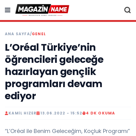
ANA SAYFA
/
GENEL
L’Oréal Türkiye’nin
öğrencileri geleceğe
hazırlayan gençlik
programları devam
ediyor
KAMIL HIZER
13.06.2022 - 15:52
4 DK OKUMA
“L’Oréal ile Benim Geleceğim, Koçluk Programı”