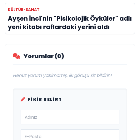
KÜLTÜR-SANAT
Ayşen İnci'nin "Pisikolojik Öyküler" adlı
yeni kitabı raflardaki yerini aldı
Yorumlar (0)
Henüz yorum yazılmamış. İlk görüşü siz bildirin!
FIKIR BELIRT