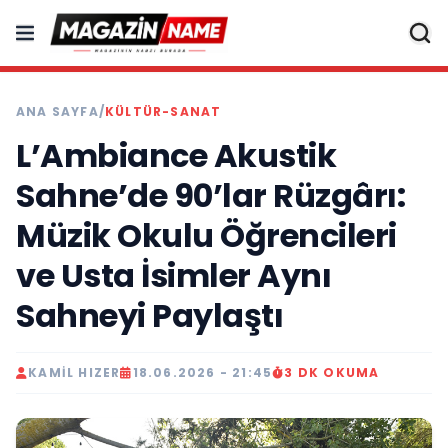
ANA SAYFA
/
KÜLTÜR-SANAT
L’Ambiance Akustik
Sahne’de 90’lar Rüzgârı:
Müzik Okulu Öğrencileri
ve Usta İsimler Aynı
Sahneyi Paylaştı
KAMIL HIZER
18.06.2026 - 21:45
3 DK OKUMA