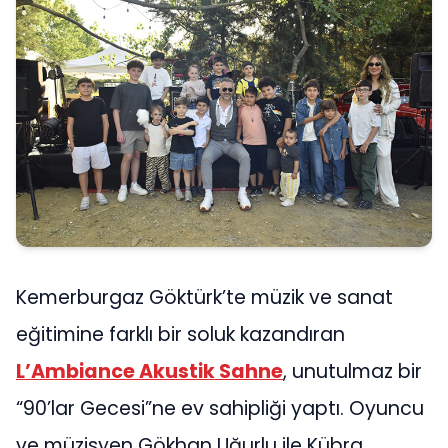
Kemerburgaz Göktürk’te müzik ve sanat
eğitimine farklı bir soluk kazandıran
L’Ambiance Akustik Sahne
, unutulmaz bir
“90’lar Gecesi”ne ev sahipliği yaptı. Oyuncu
ve müzisyen Gökhan Uğurlu ile Kübra