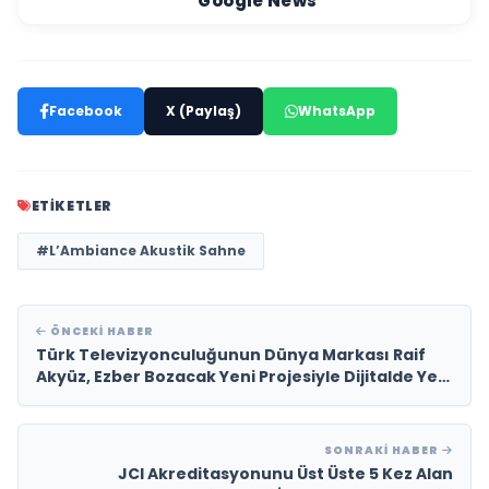
Google News
Facebook
X (Paylaş)
WhatsApp
ETIKETLER
#L’Ambiance Akustik Sahne
ÖNCEKI HABER
Türk Televizyonculuğunun Dünya Markası Raif
Akyüz, Ezber Bozacak Yeni Projesiyle Dijitalde Yeni
Bir Çağ Başlatmaya Hazırlanıyor
SONRAKI HABER
JCI Akreditasyonunu Üst Üste 5 Kez Alan