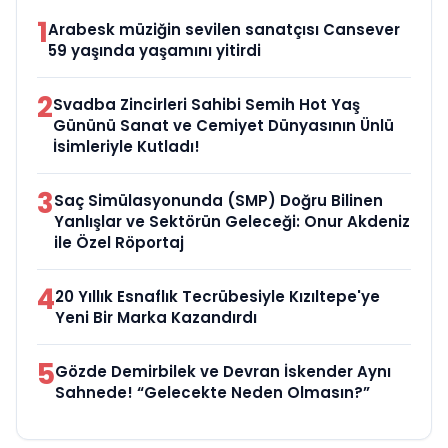
1
Arabesk müziğin sevilen sanatçısı Cansever
59 yaşında yaşamını yitirdi
2
Svadba Zincirleri Sahibi Semih Hot Yaş
Gününü Sanat ve Cemiyet Dünyasının Ünlü
İsimleriyle Kutladı!
3
Saç Simülasyonunda (SMP) Doğru Bilinen
Yanlışlar ve Sektörün Geleceği: Onur Akdeniz
ile Özel Röportaj
4
20 Yıllık Esnaflık Tecrübesiyle Kızıltepe'ye
Yeni Bir Marka Kazandırdı
5
Gözde Demirbilek ve Devran İskender Aynı
Sahnede! “Gelecekte Neden Olmasın?”