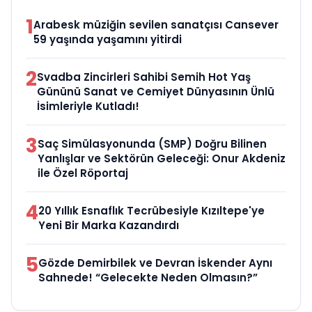
1
Arabesk müziğin sevilen sanatçısı Cansever
59 yaşında yaşamını yitirdi
2
Svadba Zincirleri Sahibi Semih Hot Yaş
Gününü Sanat ve Cemiyet Dünyasının Ünlü
İsimleriyle Kutladı!
3
Saç Simülasyonunda (SMP) Doğru Bilinen
Yanlışlar ve Sektörün Geleceği: Onur Akdeniz
ile Özel Röportaj
4
20 Yıllık Esnaflık Tecrübesiyle Kızıltepe'ye
Yeni Bir Marka Kazandırdı
5
Gözde Demirbilek ve Devran İskender Aynı
Sahnede! “Gelecekte Neden Olmasın?”