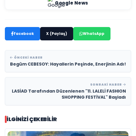
Google News
Facebook
X (Paylaş)
WhatsApp
ÖNCEKI HABER
Begüm CEBESOY: Hayallerin Peşinde, Enerjinin Adı!
SONRAKI HABER
LASİAD Tarafından Düzenlenen "11. LALELİ FASHION
SHOPPING FESTİVAL" Başladı
İLGINIZI ÇEKEBILIR