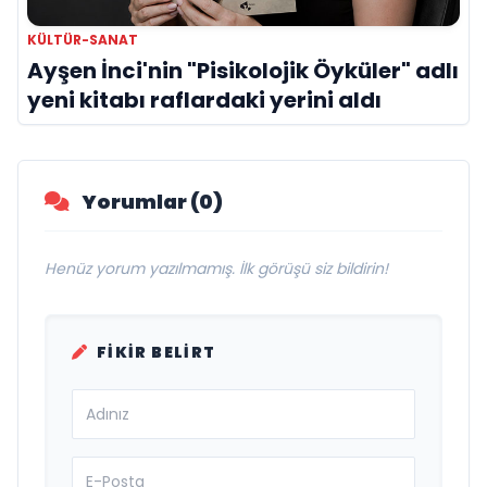
KÜLTÜR-SANAT
Ayşen İnci'nin "Pisikolojik Öyküler" adlı
yeni kitabı raflardaki yerini aldı
Yorumlar (0)
Henüz yorum yazılmamış. İlk görüşü siz bildirin!
FIKIR BELIRT