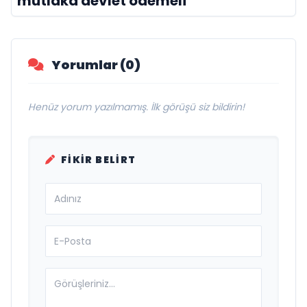
mutlaka devlet ödemeli”
Yorumlar (0)
Henüz yorum yazılmamış. İlk görüşü siz bildirin!
FIKIR BELIRT