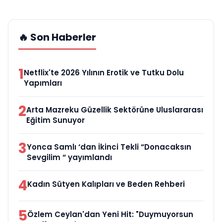
🔥 Son Haberler
1
Netflix'te 2026 Yılının Erotik ve Tutku Dolu
Yapımları
2
Arta Mazreku Güzellik Sektörüne Uluslararası
Eğitim Sunuyor
3
Yonca Samlı ‘dan İkinci Tekli “Donacaksın
Sevgilim “ yayımlandı
4
Kadın Sütyen Kalıpları ve Beden Rehberi
5
Özlem Ceylan'dan Yeni Hit: "Duymuyorsun