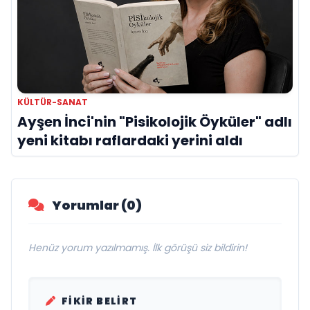
KÜLTÜR-SANAT
Ayşen İnci'nin "Pisikolojik Öyküler" adlı
yeni kitabı raflardaki yerini aldı
Yorumlar (0)
Henüz yorum yazılmamış. İlk görüşü siz bildirin!
FIKIR BELIRT