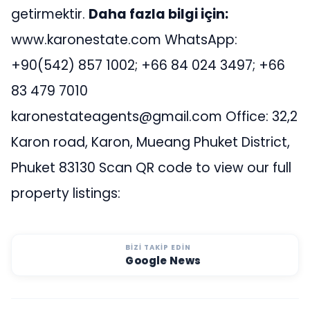
getirmektir.
Daha fazla bilgi için:
www.karonestate.com WhatsApp:
+90(542) 857 1002; +66 84 024 3497; +66
83 479 7010
karonestateagents@gmail.com
Office: 32,2
Karon road, Karon, Mueang Phuket District,
Phuket 83130 Scan QR code to view our full
property listings:
BIZI TAKIP EDIN
Google News