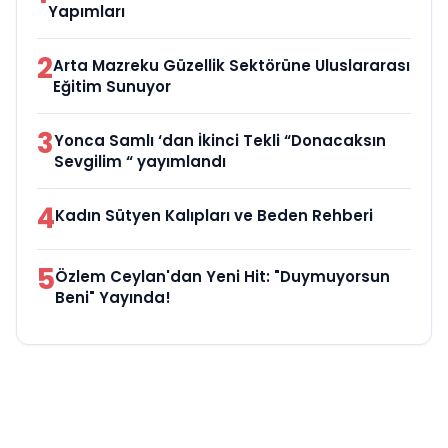
Yapımları
2
Arta Mazreku Güzellik Sektörüne Uluslararası
Eğitim Sunuyor
3
Yonca Samlı ‘dan İkinci Tekli “Donacaksın
Sevgilim “ yayımlandı
4
Kadın Sütyen Kalıpları ve Beden Rehberi
5
Özlem Ceylan'dan Yeni Hit: "Duymuyorsun
Beni" Yayında!