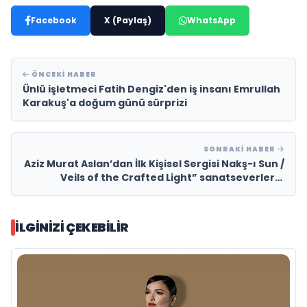
Facebook
X (Paylaş)
WhatsApp
ÖNCEKI HABER
Ünlü işletmeci Fatih Dengiz'den iş insanı Emrullah
Karakuş'a doğum günü sürprizi
SONRAKI HABER
Aziz Murat Aslan’dan İlk Kişisel Sergisi Nakş-ı Sun /
Veils of the Crafted Light” sanatseverlerle
buluşmak için gün sayıyor
İLGINIZI ÇEKEBILIR