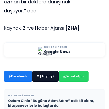
uzman bir doktora danışmak
düşüyor.
”
dedi.
Kaynak: Zirve Haber Ajansı [
ZHA
]
BIZI TAKIP EDIN
Google News
Facebook
X (Paylaş)
WhatsApp
ÖNCEKI HABER
Özlem Cinic “Bugüne Adım Adım” adlı kitabını,
kitapseverlerle buluşturdu