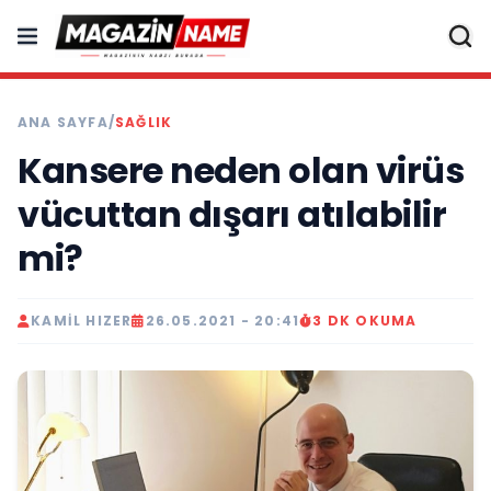
ANA SAYFA
/
SAĞLIK
Kansere neden olan virüs
vücuttan dışarı atılabilir
mi?
KAMIL HIZER
26.05.2021 - 20:41
3 DK OKUMA