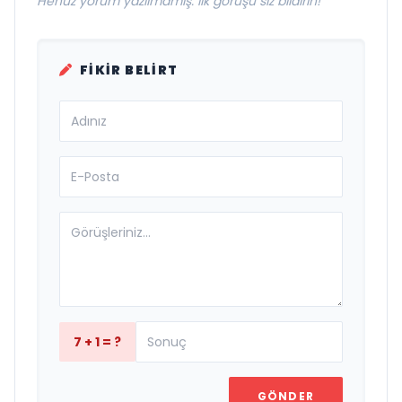
Henüz yorum yazılmamış. İlk görüşü siz bildirin!
FIKIR BELIRT
7 + 1 = ?
GÖNDER