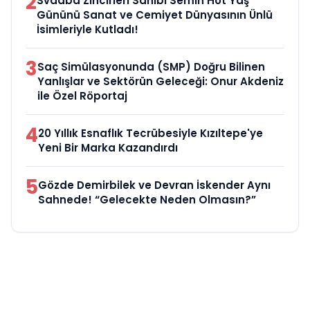
2
Svadba Zincirleri Sahibi Semih Hot Yaş
Gününü Sanat ve Cemiyet Dünyasının Ünlü
İsimleriyle Kutladı!
3
Saç Simülasyonunda (SMP) Doğru Bilinen
Yanlışlar ve Sektörün Geleceği: Onur Akdeniz
ile Özel Röportaj
4
20 Yıllık Esnaflık Tecrübesiyle Kızıltepe'ye
Yeni Bir Marka Kazandırdı
5
Gözde Demirbilek ve Devran İskender Aynı
Sahnede! “Gelecekte Neden Olmasın?”