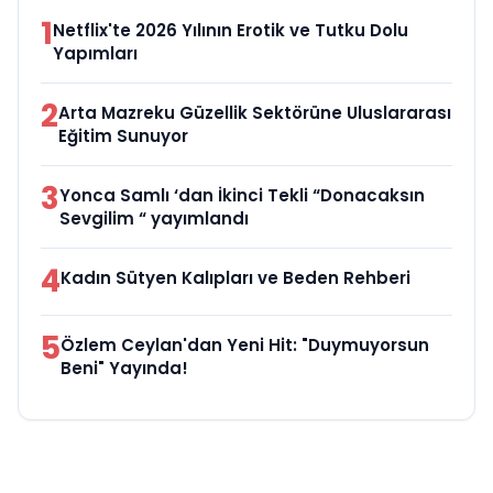
1
Netflix'te 2026 Yılının Erotik ve Tutku Dolu
Yapımları
2
Arta Mazreku Güzellik Sektörüne Uluslararası
Eğitim Sunuyor
3
Yonca Samlı ‘dan İkinci Tekli “Donacaksın
Sevgilim “ yayımlandı
4
Kadın Sütyen Kalıpları ve Beden Rehberi
5
Özlem Ceylan'dan Yeni Hit: "Duymuyorsun
Beni" Yayında!