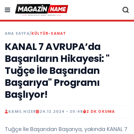
ANA SAYFA
/
KÜLTÜR-SANAT
KANAL 7 AVRUPA’da
Başarıların Hikayesi: "
Tuğçe İle Başarıdan
Başarıya" Programı
Başlıyor!
KAMIL HIZER
24.12.2024 - 20:48
2 DK OKUMA
Tuğçe İle Başarıdan Başarıya, yakında KANAL 7