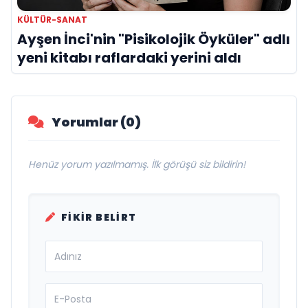
KÜLTÜR-SANAT
Ayşen İnci'nin "Pisikolojik Öyküler" adlı
yeni kitabı raflardaki yerini aldı
Yorumlar (0)
Henüz yorum yazılmamış. İlk görüşü siz bildirin!
FIKIR BELIRT