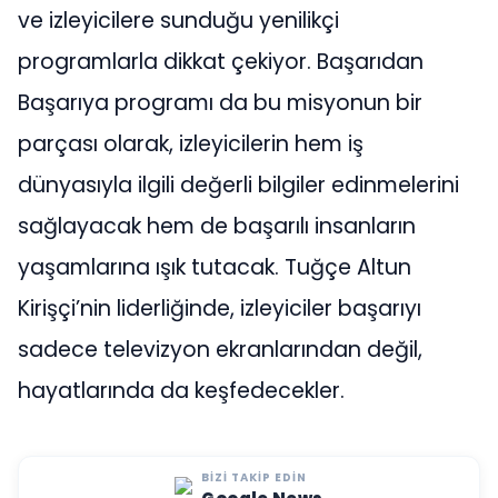
ve izleyicilere sunduğu yenilikçi
programlarla dikkat çekiyor. Başarıdan
Başarıya programı da bu misyonun bir
parçası olarak, izleyicilerin hem iş
dünyasıyla ilgili değerli bilgiler edinmelerini
sağlayacak hem de başarılı insanların
yaşamlarına ışık tutacak. Tuğçe Altun
Kirişçi’nin liderliğinde, izleyiciler başarıyı
sadece televizyon ekranlarından değil,
hayatlarında da keşfedecekler.
BIZI TAKIP EDIN