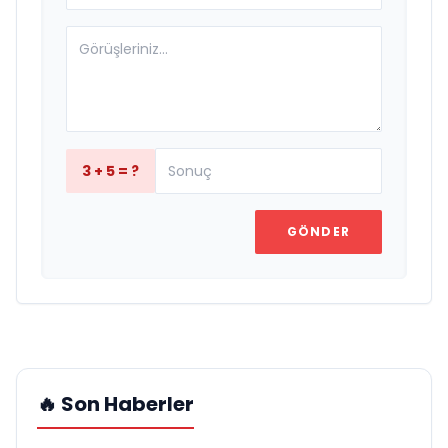
3 + 5 = ?
GÖNDER
🔥 Son Haberler