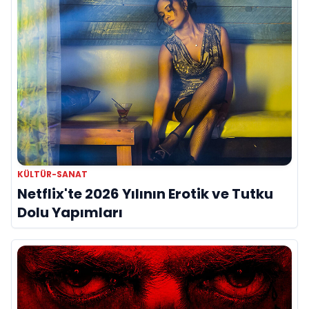
KÜLTÜR-SANAT
Netflix'te 2026 Yılının Erotik ve Tutku
Dolu Yapımları