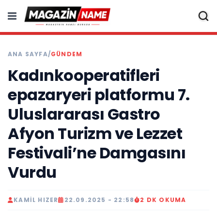
ANA SAYFA
/
GÜNDEM
Kadınkooperatifleri
epazaryeri platformu 7.
Uluslararası Gastro
Afyon Turizm ve Lezzet
Festivali’ne Damgasını
Vurdu
KAMIL HIZER
22.09.2025 - 22:58
2 DK OKUMA