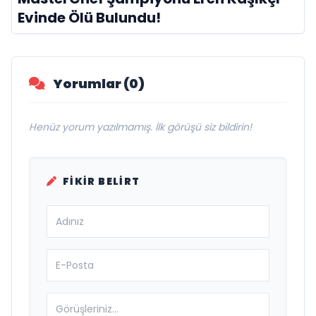
Evinde Ölü Bulundu!
Yorumlar (0)
Henüz yorum yazılmamış. İlk görüşü siz bildirin!
FIKIR BELIRT