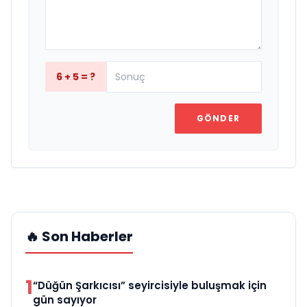
6 + 5 = ?
GÖNDER
🔥 Son Haberler
1
“Düğün Şarkıcısı” seyircisiyle buluşmak için
gün sayıyor