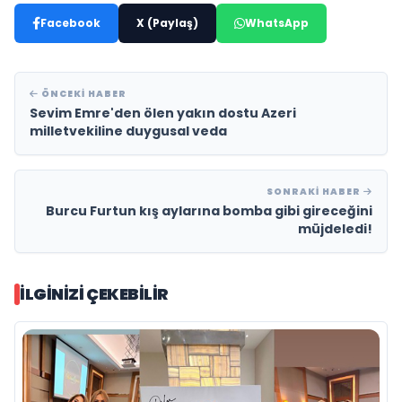
Facebook
X (Paylaş)
WhatsApp
ÖNCEKI HABER
Sevim Emre'den ölen yakın dostu Azeri
milletvekiline duygusal veda
SONRAKI HABER
Burcu Furtun kış aylarına bomba gibi gireceğini
müjdeledi!
İLGINIZI ÇEKEBILIR