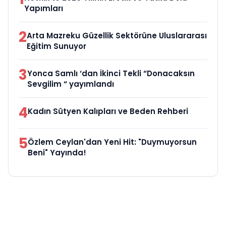
Yapımları
2
Arta Mazreku Güzellik Sektörüne Uluslararası
Eğitim Sunuyor
3
Yonca Samlı ‘dan İkinci Tekli “Donacaksın
Sevgilim “ yayımlandı
4
Kadın Sütyen Kalıpları ve Beden Rehberi
5
Özlem Ceylan'dan Yeni Hit: "Duymuyorsun
Beni" Yayında!