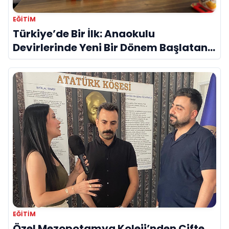
EĞITIM
Türkiye’de Bir İlk: Anaokulu
Devirlerinde Yeni Bir Dönem Başlatan
Anaokulu ve Kreş uzmanı Salim Aydın
EĞITIM
Özel Mezopotamya Koleji’nden Çifte