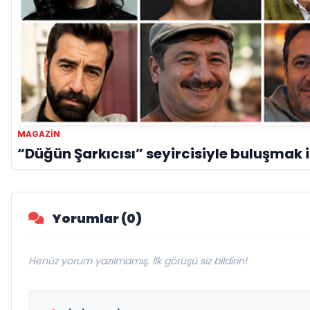
MAGAZIN
“Düğün Şarkıcısı” seyircisiyle buluşmak 
Yorumlar (0)
Henüz yorum yazılmamış. İlk görüşü siz bildirin!