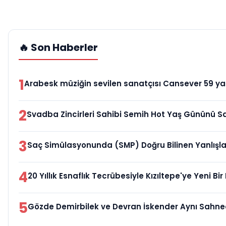
🔥 Son Haberler
1
Arabesk müziğin sevilen sanatçısı Cansever 59 yaş
2
Svadba Zincirleri Sahibi Semih Hot Yaş Gününü Sa
3
Saç Simülasyonunda (SMP) Doğru Bilinen Yanlışlar
4
20 Yıllık Esnaflık Tecrübesiyle Kızıltepe'ye Yeni B
5
Gözde Demirbilek ve Devran İskender Aynı Sahn