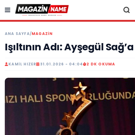
ANA SAYFA
/
MAGAZIN
Işıltının Adı: Ayşegül Sağ’a
KAMIL HIZER
31.01.2026 - 04:04
2 DK OKUMA