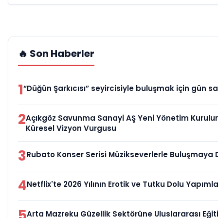
🔥 Son Haberler
1
“Düğün Şarkıcısı” seyircisiyle buluşmak için gün sa
2
Açıkgöz Savunma Sanayi AŞ Yeni Yönetim Kurulu
Küresel Vizyon Vurgusu
3
Rubato Konser Serisi Müzikseverlerle Buluşmaya
4
Netflix'te 2026 Yılının Erotik ve Tutku Dolu Yapımla
5
Arta Mazreku Güzellik Sektörüne Uluslararası Eği