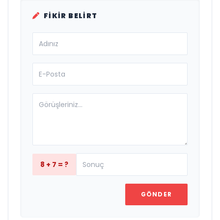
FIKIR BELIRT
8 + 7 = ?
GÖNDER