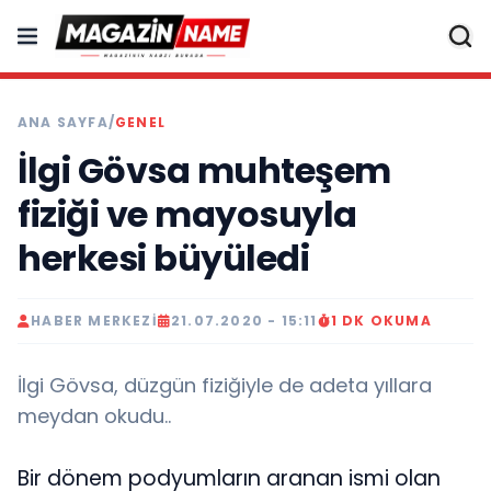
ANA SAYFA
/
GENEL
İlgi Gövsa muhteşem
fiziği ve mayosuyla
herkesi büyüledi
HABER MERKEZI
21.07.2020 - 15:11
1 DK OKUMA
İlgi Gövsa, düzgün fiziğiyle de adeta yıllara
meydan okudu..
Bir dönem podyumların aranan ismi olan