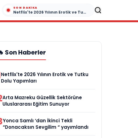
SON DAKIKA
Netflix'te 2026 Yılının Erotik ve Tutku Dolu Yapımları
🔥 Son Haberler
1
Netflix'te 2026 Yılının Erotik ve Tutku
Dolu Yapımları
2
Arta Mazreku Güzellik Sektörüne
Uluslararası Eğitim Sunuyor
3
Yonca Samlı ‘dan İkinci Tekli
“Donacaksın Sevgilim “ yayımlandı