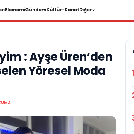
et
Ekonomi
Gündem
Kültür-Sanat
Diğer
iyim : Ayşe Üren’den
selen Yöresel Moda
KUMA