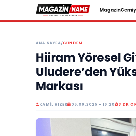
Magazin
Cemiy
ANA SAYFA
/
GÜNDEM
Hiiram Yöresel G
Uludere’den Yük
Markası
KAMIL HIZER
05.09.2025 - 16:20
3 DK O