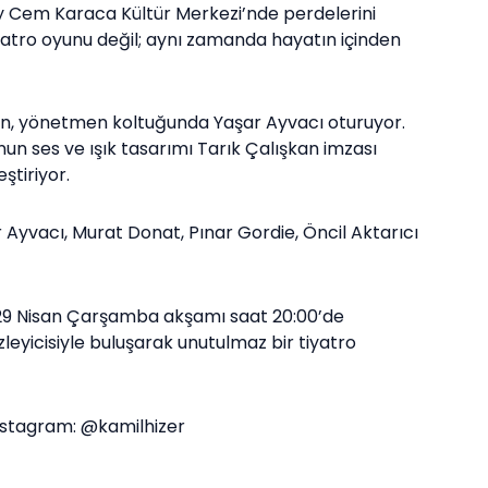
 Cem Karaca Kültür Merkezi’nde perdelerini
yatro oyunu değil; aynı zamanda hayatın içinden
en, yönetmen koltuğunda Yaşar Ayvacı oturuyor.
nun ses ve ışık tasarımı Tarık Çalışkan imzası
ştiriyor.
yvacı, Murat Donat, Pınar Gordie, Öncil Aktarıcı
, 29 Nisan Çarşamba akşamı saat 20:00’de
eyicisiyle buluşarak unutulmaz bir tiyatro
nstagram: @kamilhizer