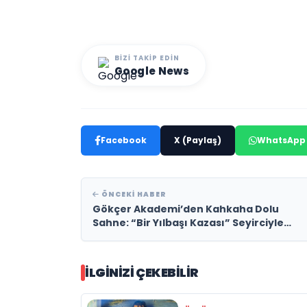
BIZI TAKIP EDIN
Google News
Facebook
X (Paylaş)
WhatsApp
ÖNCEKI HABER
Gökçer Akademi’den Kahkaha Dolu
Sahne: “Bir Yılbaşı Kazası” Seyirciyle
Buluşuyor
İLGINIZI ÇEKEBILIR