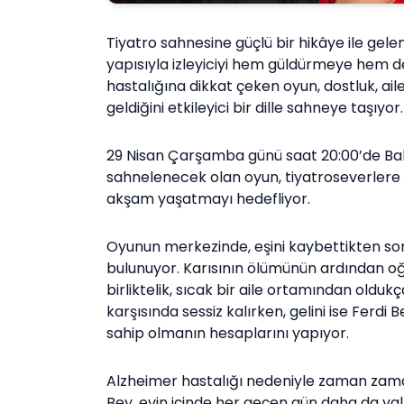
Tiyatro sahnesine güçlü bir hikâye ile gele
yapısıyla izleyiciyi hem güldürmeye hem 
hastalığına dikkat çeken oyun, dostluk, ail
geldiğini etkileyici bir dille sahneye taşıyor.
29 Nisan Çarşamba günü saat 20:00’de Ba
sahnelenecek olan oyun, tiyatroseverlere
akşam yaşatmayı hedefliyor.
Oyunun merkezinde, eşini kaybettikten son
bulunuyor. Karısının ölümünün ardından oğl
birliktelik, sıcak bir aile ortamından oldukç
karşısında sessiz kalırken, gelini ise Ferdi
sahip olmanın hesaplarını yapıyor.
Alzheimer hastalığı nedeniyle zaman zama
Bey, evin içinde her geçen gün daha da yalnı