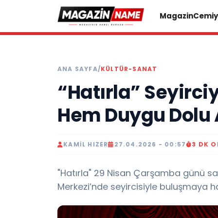
Magazin
Cemiy
ANA SAYFA
/
KÜLTÜR-SANAT
“Hatırla” Seyirc
Hem Duygu Dolu 
KAMIL HIZER
27.04.2026 - 00:57
3 DK 
"Hatırla" 29 Nisan Çarşamba günü sa
Merkezi’nde seyircisiyle buluşmaya haz