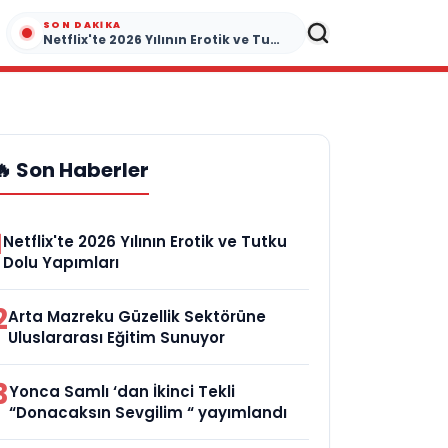
SON DAKIKA
Netflix'te 2026 Yılının Erotik ve Tutku Dolu Yapımları
🔥 Son Haberler
1
Netflix'te 2026 Yılının Erotik ve Tutku
Dolu Yapımları
2
Arta Mazreku Güzellik Sektörüne
Uluslararası Eğitim Sunuyor
3
Yonca Samlı ‘dan İkinci Tekli
“Donacaksın Sevgilim “ yayımlandı