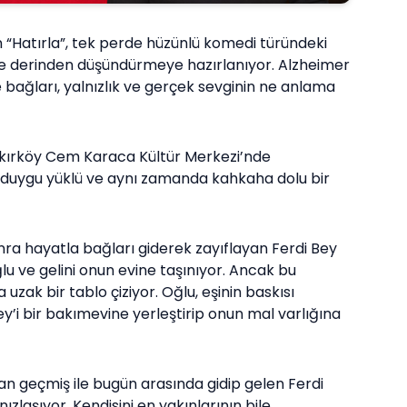
n “Hatırla”, tek perde hüzünlü komedi türündeki
de derinden düşündürmeye hazırlanıyor. Alzheimer
e bağları, yalnızlık ve gerçek sevginin ne anlama
kırköy Cem Karaca Kültür Merkezi’nde
 duygu yüklü ve aynı zamanda kahkaha dolu bir
ra hayatla bağları giderek zayıflayan Ferdi Bey
u ve gelini onun evine taşınıyor. Ancak bu
a uzak bir tablo çiziyor. Oğlu, eşinin baskısı
 Bey’i bir bakımevine yerleştirip onun mal varlığına
n geçmiş ile bugün arasında gidip gelen Ferdi
zlaşıyor. Kendisini en yakınlarının bile