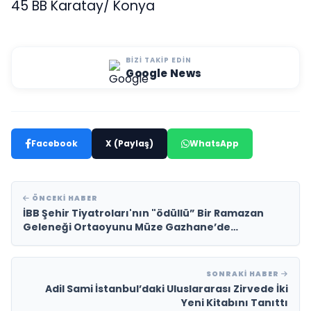
45 BB Karatay/ Konya
BIZI TAKIP EDIN
Google News
Facebook
X (Paylaş)
WhatsApp
ÖNCEKI HABER
İBB Şehir Tiyatroları'nın "ödüllü” Bir Ramazan
Geleneği Ortaoyunu Müze Gazhane’de
seyircisiyle buluşuyor
SONRAKI HABER
Adil Sami İstanbul’daki Uluslararası Zirvede İki
Yeni Kitabını Tanıttı