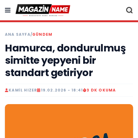
ANA SAYFA
/
GÜNDEM
Hamurca, dondurulmuş
simitte yepyeni bir
standart getiriyor
KAMIL HIZER
19.02.2026 - 18:41
3 DK OKUMA