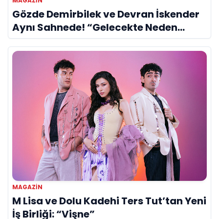
MAGAZIN
Gözde Demirbilek ve Devran İskender
Aynı Sahnede! “Gelecekte Neden
Olmasın?”
MAGAZIN
M Lisa ve Dolu Kadehi Ters Tut’tan Yeni
İş Birliği: “Vişne”