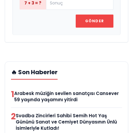
7 + 3 = ?
GÖNDER
🔥 Son Haberler
1
Arabesk müziğin sevilen sanatçısı Cansever
59 yaşında yaşamını yitirdi
2
Svadba Zincirleri Sahibi Semih Hot Yaş
Gününü Sanat ve Cemiyet Dünyasının Ünlü
İsimleriyle Kutladı!