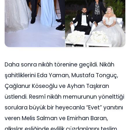
Daha sonra nikâh törenine geçildi. Nikâh
şahitliklerini Eda Yaman, Mustafa Tonguç,
Çağlanur Köseoğlu ve Ayhan Taşkıran
üstlendi. Resmî nikâh memurunun yönelttiği
sorulara büyük bir heyecanla “Evet” yanıtını
veren Melis Salman ve Emirhan Baran,
alkışlar eşliğinde evlilik cüzdanlarını teslim