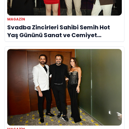
MAGAZIN
Svadba Zincirleri Sahibi Semih Hot
Yaş Gününü Sanat ve Cemiyet
Dünyasının Ünlü İsimleriyle Kutladı!